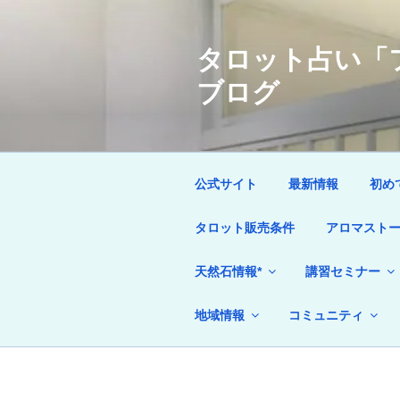
コ
ン
タロット占い「フ
テ
ン
ブログ
ツ
へ
ス
キ
ッ
公式サイト
最新情報
初め
プ
タロット販売条件
アロマストー
天然石情報*
講習セミナー
地域情報
コミュニティ