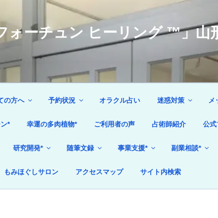
ォーチュン ヒーリング ™」山形
ての方へ
予約状況
オラクル占い
迷惑対策
メ
ン*
幸運の多肉植物*
ご利用者の声
占術師紹介
公式
研究開発*
随筆文録
事業支援*
副業相談*
もみほぐしサロン
アクセスマップ
サイト内検索