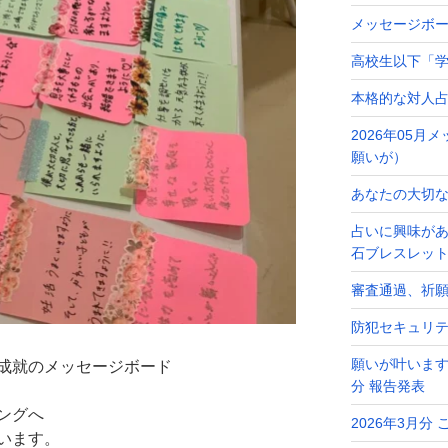
メッセージボ
高校生以下「学
本格的な対人
2026年05
願いが）
あなたの大切なメ
占いに興味が
石ブレスレッ
審査通過、祈
防犯セキュリ
願いが叶います
成就のメッセージボード
分 報告発表
ングへ
2026年3月分
います。