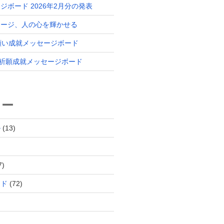
ジボード 2026年2月分の発表
セージ、人の心を輝かせる
 願い成就メッセージボード
分 祈願成就メッセージボード
リー
ル
(13)
7)
ード
(72)