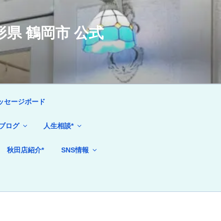
県 鶴岡市 公式
ッセージボード
ブログ
人生相談*
秋田店紹介*
SNS情報