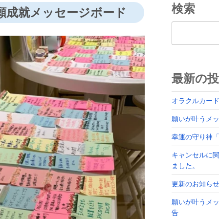
検索
 祈願成就メッセージボード
検索
最新の投
オラクルカー
願いが叶うメッセ
幸運の守り神
キャンセルに
ました。
更新のお知ら
願いが叶うメッ
告