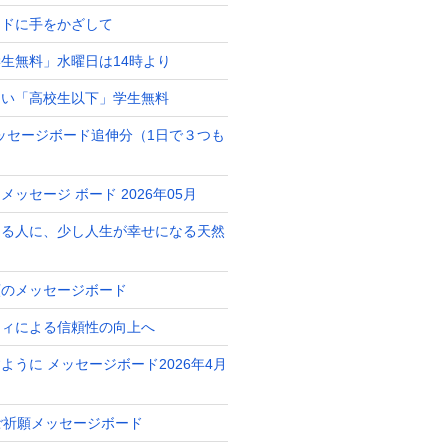
ードに手をかざして
生無料」水曜日は14時より
占い「高校生以下」学生無料
月メッセージボード追伸分（1日で３つも
ッセージ ボード 2026年05月
ある人に、少し人生が幸せになる天然
ト
願のメッセージボード
ティによる信頼性の向上へ
ように メッセージボード2026年4月
 ご祈願メッセージボード