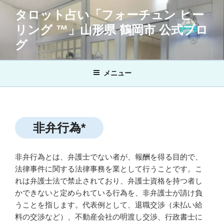
コ
タロット占い「フォーチュン ヒー
ン
リング ™」山形県 鶴岡市 公式ブロ
テ
ン
グ
ツ
へ
メニュー
ス
キ
ッ
プ
非弁行為*
非弁行為とは、弁護士でない者が、報酬を得る目的で、
法律事件に関する法律事務を業として行うことです。こ
れは弁護士法で禁止されており、弁護士資格を持つ者し
かできないと定められている行為を、非弁護士が請け負
うことを指します。代表例として、退職交渉（未払い給
料の交渉など）、不動産会社の明渡し交渉、行政書士に