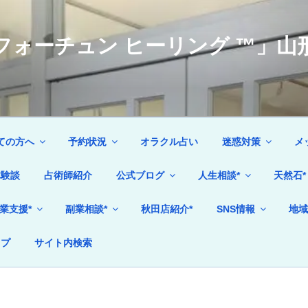
ォーチュン ヒーリング ™」山形
ての方へ
予約状況
オラクル占い
迷惑対策
メ
体験談
占術師紹介
公式ブログ
人生相談*
天然石*
業支援*
副業相談*
秋田店紹介*
SNS情報
地域
ップ
サイト内検索