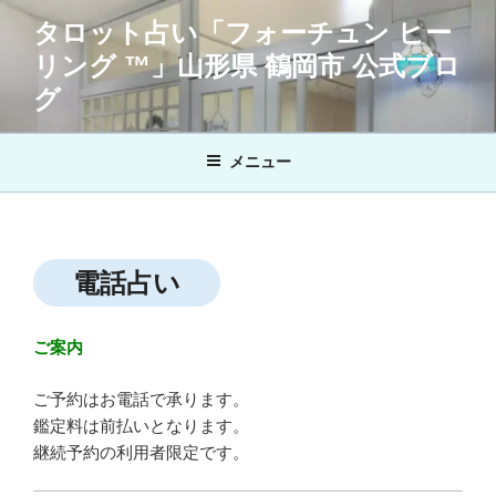
コ
タロット占い「フォーチュン ヒー
ン
リング ™」山形県 鶴岡市 公式ブロ
テ
ン
グ
ツ
へ
メニュー
ス
キ
ッ
プ
電話占い
ご案内
ご予約はお電話で承ります。
鑑定料は前払いとなります。
継続予約の利用者限定です。