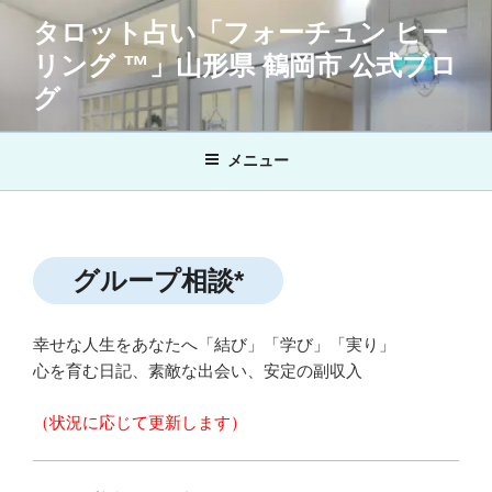
コ
タロット占い「フォーチュン ヒー
ン
リング ™」山形県 鶴岡市 公式ブロ
テ
ン
グ
ツ
へ
メニュー
ス
キ
ッ
プ
グループ相談*
幸せな人生をあなたへ「結び」「学び」「実り」
心を育む日記、素敵な出会い、安定の副収入
（状況に応じて更新します）