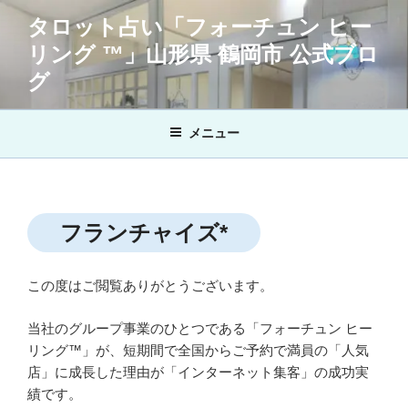
コ
タロット占い「フォーチュン ヒー
ン
リング ™」山形県 鶴岡市 公式ブロ
テ
ン
グ
ツ
へ
メニュー
ス
キ
ッ
プ
フランチャイズ*
この度はご閲覧ありがとうございます。
当社のグループ事業のひとつである「フォーチュン ヒー
リング™」が、短期間で全国からご予約で満員の「人気
店」に成長した理由が「インターネット集客」の成功実
績です。