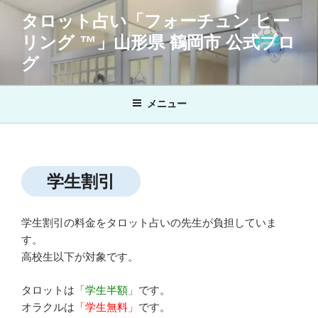
コ
タロット占い「フォーチュン ヒー
ン
リング ™」山形県 鶴岡市 公式ブロ
テ
ン
グ
ツ
へ
メニュー
ス
キ
ッ
プ
学生割引
学生割引の料金をタロット占いの先生が負担していま
す。
高校生以下が対象です。
タロットは
「学生半額」
です。
オラクルは
「学生無料」
です。