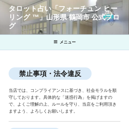
コ
タロット占い「フォーチュン ヒー
ン
リング ™」山形県 鶴岡市 公式ブロ
テ
ン
グ
ツ
へ
メニュー
ス
キ
ッ
プ
禁止事項・法令違反
当店では、コンプライアンスに基づき、社会モラルを順
守しております。具体的な「迷惑行為」を掲げますの
で、よくご理解の上、ルールを守り、当店をご利用頂き
ますよう、よろしくお願いします。