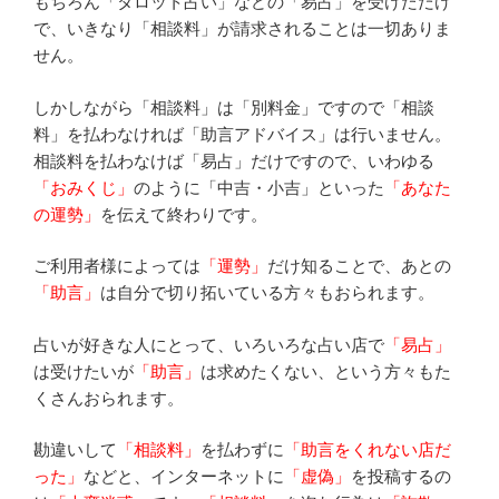
もちろん「タロット占い」などの「易占」を受けただけ
で、いきなり「相談料」が請求されることは一切ありま
せん。
しかしながら「相談料」は「別料金」ですので「相談
料」を払わなければ「助言アドバイス」は行いません。
相談料を払わなけば「易占」だけですので、いわゆる
「おみくじ」
のように「中吉・小吉」といった
「あなた
の運勢」
を伝えて終わりです。
ご利用者様によっては
「運勢」
だけ知ることで、あとの
「助言」
は自分で切り拓いている方々もおられます。
占いが好きな人にとって、いろいろな占い店で
「易占」
は受けたいが
「助言」
は求めたくない、という方々もた
くさんおられます。
勘違いして
「相談料」
を払わずに
「助言をくれない店だ
った」
などと、インターネットに
「虚偽」
を投稿するの