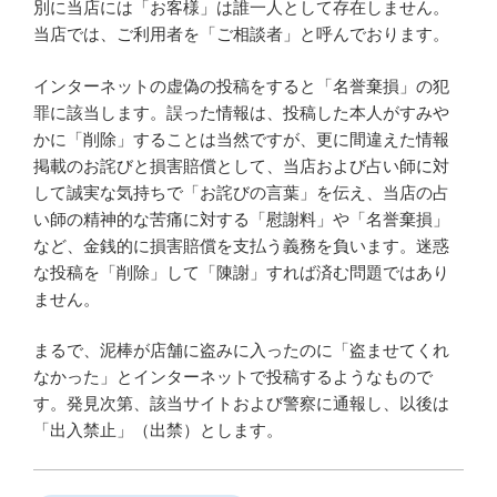
別に当店には「お客様」は誰一人として存在しません。
当店では、ご利用者を「ご相談者」と呼んでおります。
インターネットの虚偽の投稿をすると「名誉棄損」の犯
罪に該当します。誤った情報は、投稿した本人がすみや
かに「削除」することは当然ですが、更に間違えた情報
掲載のお詫びと損害賠償として、当店および占い師に対
して誠実な気持ちで「お詫びの言葉」を伝え、当店の占
い師の精神的な苦痛に対する「慰謝料」や「名誉棄損」
など、金銭的に損害賠償を支払う義務を負います。迷惑
な投稿を「削除」して「陳謝」すれば済む問題ではあり
ません。
まるで、泥棒が店舗に盗みに入ったのに「盗ませてくれ
なかった」とインターネットで投稿するようなもので
す。発見次第、該当サイトおよび警察に通報し、以後は
「出入禁止」（出禁）とします。