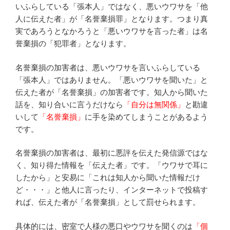
いふらしている「張本人」ではなく、悪いウワサを「他
人に伝えた者」が「名誉棄損罪」となります。つまり真
実であろうとなかろうと「悪いウワサを言った者」は名
誉棄損の「犯罪者」となります。
名誉棄損の加害者は、悪いウワサを言いふらしている
「張本人」ではありません。「悪いウワサを聞いた」と
伝えた者が「名誉棄損」の加害者です。知人から聞いた
話を、知り合いに言うだけなら
「自分は無関係」
と勘違
いして
「名誉棄損」
に手を染めてしまうことがあるよう
です。
名誉棄損の加害者は、最初に悪評を伝えた発信源ではな
く、知り得た情報を「伝えた者」です。「ウワサで耳に
したから」と安易に「これは知人から聞いた情報だけ
ど・・・」と他人に言ったり、インターネットで投稿す
れば、伝えた者が「名誉棄損」として罰せられます。
具体的には、密室で人様の悪口やウワサを聞くのは
「個