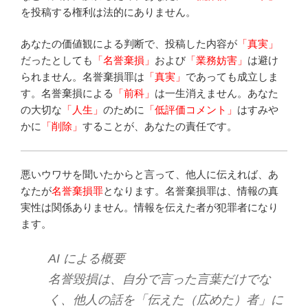
を投稿する権利は法的にありません。
あなたの価値観による判断で、投稿した内容が
「真実」
だったとしても
「名誉棄損」
および
「業務妨害」
は避け
られません。名誉棄損罪は
「真実」
であっても成立しま
す。名誉棄損による
「前科」
は一生消えません。あなた
の大切な
「人生」
のために
「低評価コメント」
はすみや
かに
「削除」
することが、あなたの責任です。
悪いウワサを聞いたからと言って、他人に伝えれば、あ
なたが
名誉棄損罪
となります。名誉棄損罪は、情報の真
実性は関係ありません。情報を伝えた者が犯罪者になり
ます。
AI による概要
名誉毀損は、自分で言った言葉だけでな
く、他人の話を「伝えた（広めた）者」に