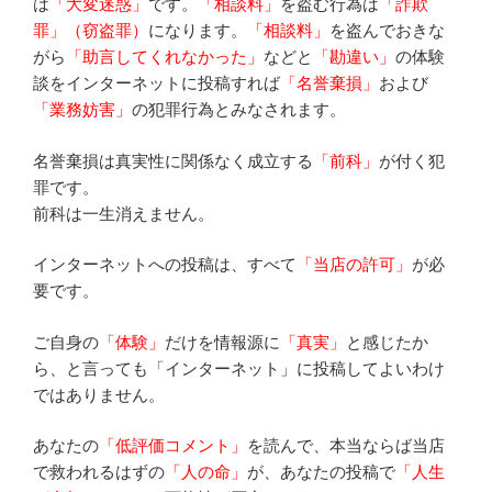
は
「大変迷惑」
です。
「相談料」
を盗む行為は
「詐欺
罪」（窃盗罪）
になります。
「相談料」
を盗んでおきな
がら
「助言してくれなかった」
などと
「勘違い」
の体験
談をインターネットに投稿すれば
「名誉棄損」
および
「業務妨害」
の犯罪行為とみなされます。
名誉棄損は真実性に関係なく成立する
「前科」
が付く犯
罪です。
前科は一生消えません。
インターネットへの投稿は、すべて
「当店の許可」
が必
要です。
ご自身の
「体験」
だけを情報源に
「真実」
と感じたか
ら、と言っても「インターネット」に投稿してよいわけ
ではありません。
あなたの
「低評価コメント」
を読んで、本当ならば当店
で救われるはずの
「人の命」
が、あなたの投稿で
「人生