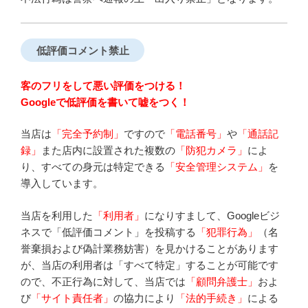
低評価コメント禁止
客のフリをして悪い評価をつける！
Googleで低評価を書いて嘘をつく！
当店は
「完全予約制」
ですので
「電話番号」
や
「通話記
録」
また店内に設置された複数の
「防犯カメラ」
によ
り、すべての身元は特定できる
「安全管理システム」
を
導入しています。
当店を利用した
「利用者」
になりすまして、Googleビジ
ネスで「低評価コメント」を投稿する
「犯罪行為」
（名
誉棄損および偽計業務妨害）を見かけることがあります
が、当店の利用者は「すべて特定」することが可能です
ので、不正行為に対して、当店では
「顧問弁護士」
およ
び
「サイト責任者」
の協力により
「法的手続き」
による