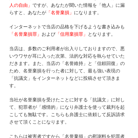
人の自由」
ですが、あなたが聞いた情報を「他人」に漏
らすと、あなたが
「名誉棄損」
になります。
インターネットで当店の品格を下げるような書き込みも
「名誉棄損罪」
および
「信用棄損罪」
となります。
当店は、多数のご利用者が出入りしておりますので、悪
いウワサが耳に入った次第、法的な対応を執らせていた
だきます。また、当店の「名誉維持」と「信頼回復」の
ため、名誉棄損を行った者に対して、最も強い表現の
「抗議文」をインターネットなどに投稿させて頂きま
す。
当社が名誉棄損を受けたことに対する「抗議文」に対し
て、犯罪者が「感情的」になり弁護士を使って裁判を起
こしても無駄です。こちらも弁護士に依頼して反訴請求
させて頂くことになります。
こちらは被害者ですから「名誉棄損」の慰謝料を犯罪者