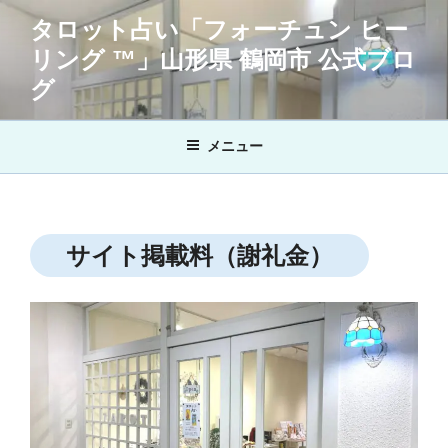
コ
タロット占い「フォーチュン ヒー
ン
リング ™」山形県 鶴岡市 公式ブロ
テ
ン
グ
ツ
へ
メニュー
ス
キ
ッ
プ
サイト掲載料（謝礼金）