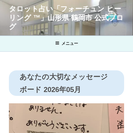
コ
タロット占い「フォーチュン ヒー
ン
リング ™」山形県 鶴岡市 公式ブロ
テ
ン
グ
ツ
へ
メニュー
ス
キ
ッ
プ
あなたの大切なメッセージ
ボード 2026年05月