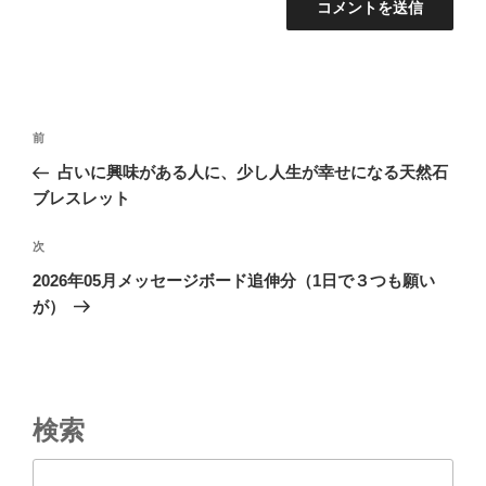
投
前
前
稿
の
占いに興味がある人に、少し人生が幸せになる天然石
ナ
投
ブレスレット
ビ
稿
ゲ
次
次
の
ー
2026年05月メッセージボード追伸分（1日で３つも願い
投
が）
シ
稿
ョ
ン
検索
検索