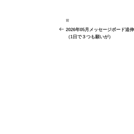
投
前
前
稿
の
2026年05月メッセージボード追
投
（1日で３つも願いが）
ナ
稿
ビ
ゲ
ー
シ
ョ
ン