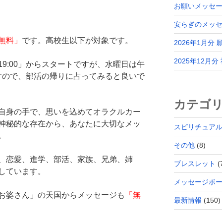
お願いメッセー
安らぎのメッ
無料」
です。高校生以下が対象です。
2026年1月分
2025年12月
9:00」からスタートですが、水曜日は午
ますので、部活の帰りに占ってみると良いで
カテゴ
自身の手で、思いを込めてオラクルカー
神秘的な存在から、あなたに大切なメッ
スピリチュア
。
その他
(8)
、恋愛、進学、部活、家族、兄弟、姉
ブレスレット
(
しています。
メッセージボ
お婆さん」の天国からメッセージも
「無
最新情報
(150)