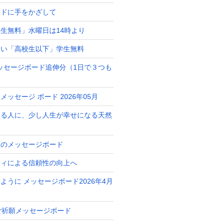
ードに手をかざして
生無料」水曜日は14時より
占い「高校生以下」学生無料
月メッセージボード追伸分（1日で３つも
ッセージ ボード 2026年05月
ある人に、少し人生が幸せになる天然
ト
願のメッセージボード
ティによる信頼性の向上へ
ように メッセージボード2026年4月
 ご祈願メッセージボード