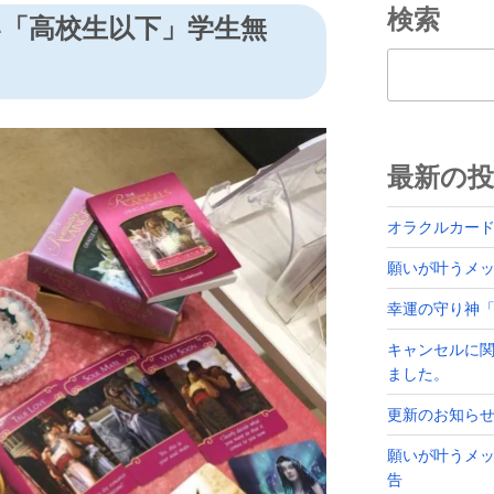
検索
い「高校生以下」学生無
検索
最新の投
オラクルカー
願いが叶うメッセ
幸運の守り神
キャンセルに
ました。
更新のお知ら
願いが叶うメッ
告