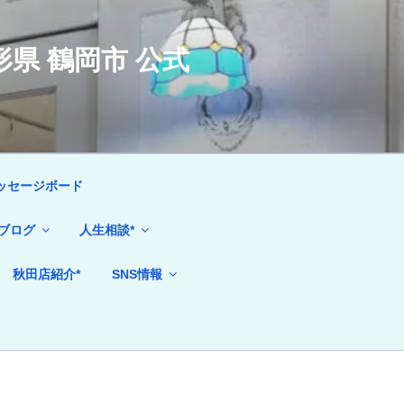
県 鶴岡市 公式
ッセージボード
ブログ
人生相談*
秋田店紹介*
SNS情報