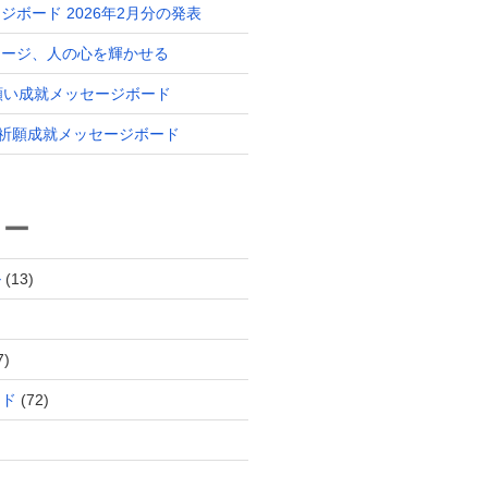
ジボード 2026年2月分の発表
セージ、人の心を輝かせる
 願い成就メッセージボード
分 祈願成就メッセージボード
リー
ル
(13)
7)
ード
(72)