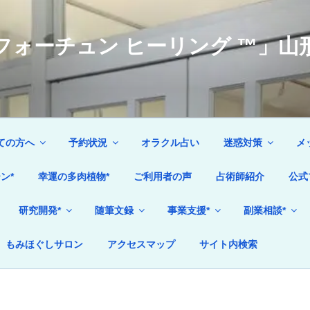
ォーチュン ヒーリング ™」山形
ての方へ
予約状況
オラクル占い
迷惑対策
メ
ン*
幸運の多肉植物*
ご利用者の声
占術師紹介
公式
研究開発*
随筆文録
事業支援*
副業相談*
もみほぐしサロン
アクセスマップ
サイト内検索