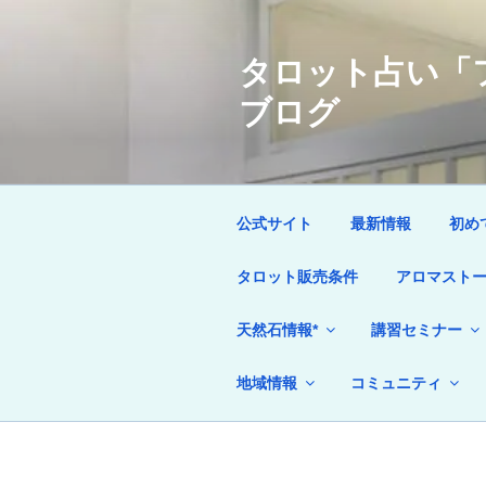
コ
ン
タロット占い「フ
テ
ン
ブログ
ツ
へ
ス
キ
ッ
公式サイト
最新情報
初め
プ
タロット販売条件
アロマストー
天然石情報*
講習セミナー
地域情報
コミュニティ