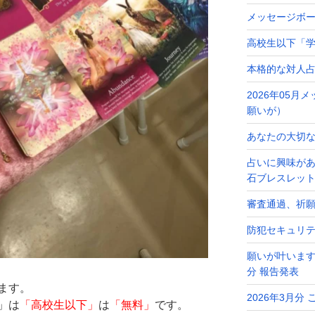
メッセージボ
高校生以下「学
本格的な対人
2026年05
願いが）
あなたの大切なメ
占いに興味が
石ブレスレッ
審査通過、祈
防犯セキュリ
願いが叶います
分 報告発表
ます。
2026年3月分
」は
「高校生以下」
は
「無料」
です。