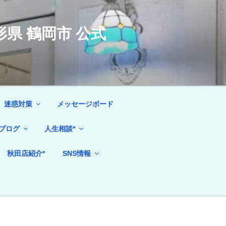
県 鶴岡市 公式
迷惑対策
メッセージボード
ブログ
人生相談*
秋田店紹介*
SNS情報