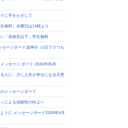
ードに手をかざして
生無料」水曜日は14時より
占い「高校生以下」学生無料
月メッセージボード追伸分（1日で３つも
ッセージ ボード 2026年05月
ある人に、少し人生が幸せになる天然
ト
願のメッセージボード
ティによる信頼性の向上へ
ように メッセージボード2026年4月