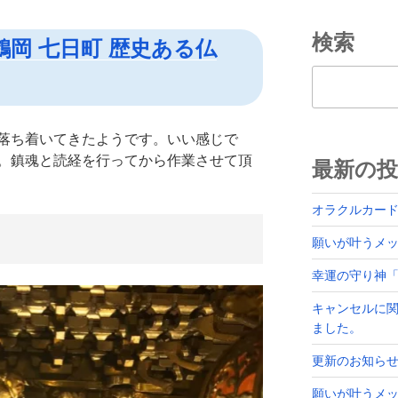
検索
鶴岡 七日町 歴史ある仏
検索
落ち着いてきたようです。いい感じで
。鎮魂と読経を行ってから作業させて頂
最新の投
オラクルカー
願いが叶うメッセ
幸運の守り神
キャンセルに
ました。
更新のお知ら
願いが叶うメッ