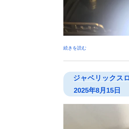
“羽
続きを読む
前
国
西
田
ジャベリックス
川
2025年8月15日
郡
鶴
岡
七
日
町