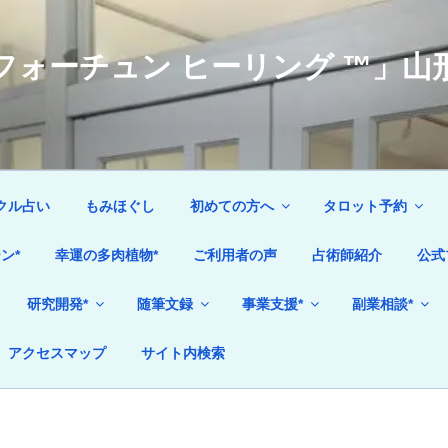
ォーチュン ヒーリング ™」山形
クル占い
もみほぐし
初めての方へ
タロット予約
ン*
幸運の多肉植物*
ご利用者の声
占術師紹介
公式
研究開発*
随筆文録
事業支援*
副業相談*
アクセスマップ
サイト内検索