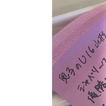
歴
史
あ
る
仏
具
の
修
復”
の