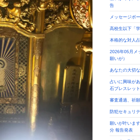
告
メッセージボ
高校生以下「学
本格的な対人
2026年05
願いが）
あなたの大切なメ
占いに興味が
石ブレスレッ
審査通過、祈
防犯セキュリ
願いが叶います
分 報告発表