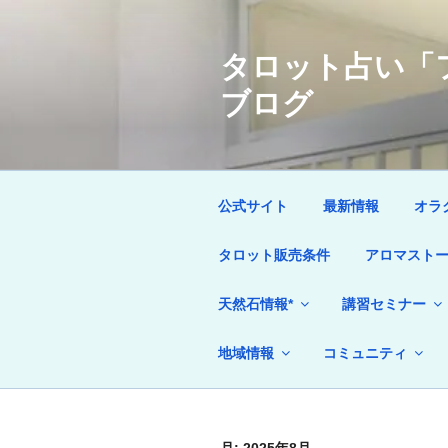
コ
ン
タロット占い「フ
テ
ン
ブログ
ツ
へ
ス
キ
ッ
公式サイト
最新情報
オラ
プ
タロット販売条件
アロマストー
天然石情報*
講習セミナー
地域情報
コミュニティ