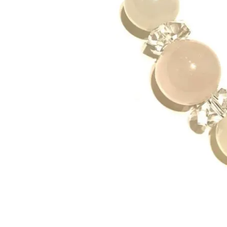
な
か
わ
い
い”
の