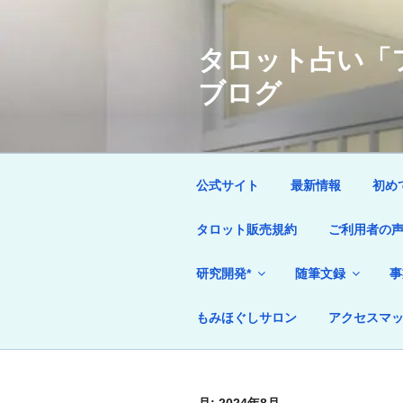
コ
ン
タロット占い「フ
テ
ン
ブログ
ツ
へ
ス
キ
ッ
公式サイト
最新情報
初め
プ
タロット販売規約
ご利用者の
研究開発*
随筆文録
事
もみほぐしサロン
アクセスマ