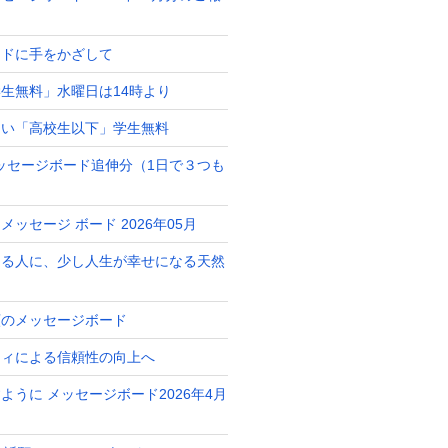
ードに手をかざして
生無料」水曜日は14時より
占い「高校生以下」学生無料
月メッセージボード追伸分（1日で３つも
ッセージ ボード 2026年05月
ある人に、少し人生が幸せになる天然
ト
願のメッセージボード
ティによる信頼性の向上へ
ように メッセージボード2026年4月