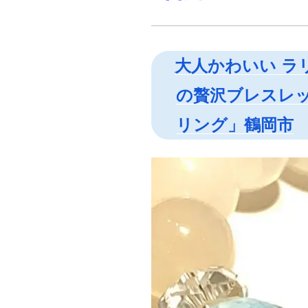
年
の
時
を
大人かわいい ラ
叶
の贅沢ブレスレ
え
る
リング」鶴岡市
ロ
ー
ズ
ク
ォ
ー
ツ
と
ム
ー
ン