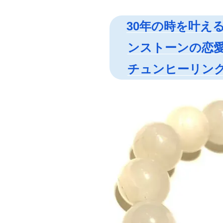
ニ
ア
30年の時を叶え
村
ンストーンの恋
の
お
チュンヒーリン
い
し
い
時
間
酒
田
市
美
術
館
み
ん