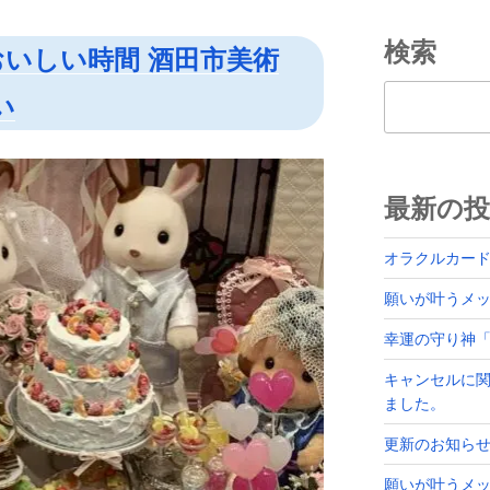
検索
いしい時間 酒田市美術
検索
い
最新の投
オラクルカー
願いが叶うメッセ
幸運の守り神
キャンセルに
ました。
更新のお知ら
願いが叶うメッ