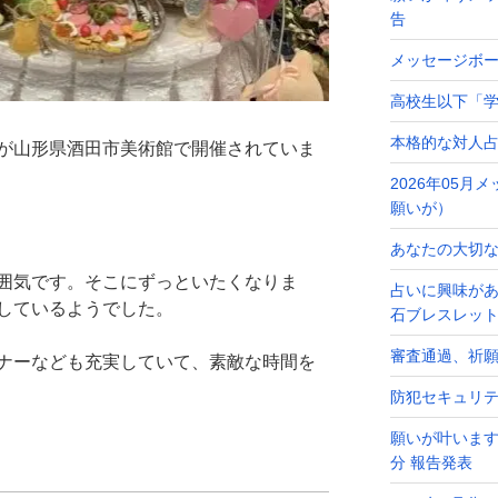
告
メッセージボ
高校生以下「学
本格的な対人
が山形県酒田市美術館で開催されていま
2026年05
願いが）
あなたの大切なメ
囲気です。そこにずっといたくなりま
占いに興味が
しているようでした。
石ブレスレッ
審査通過、祈
ナーなども充実していて、素敵な時間を
防犯セキュリ
願いが叶います
分 報告発表