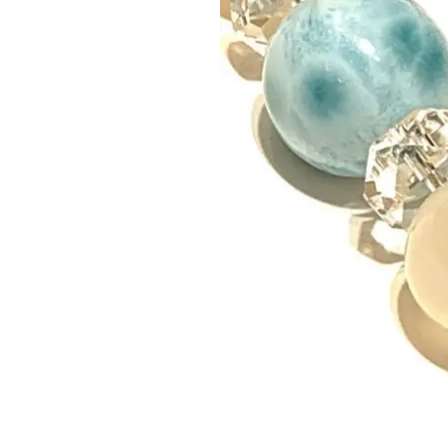
ス
ト
ー
ン
の
恋
愛
ブ
レ
ス
レ
ッ
ト
「フ
ォ
ー
チ
ュ
ン