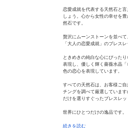
恋愛成就を代表する天然石と言
しょう。心から女性の幸せを豊
然石です。
贅沢にムーンストーンを並べて
「大人の恋愛成就」のブレスレ
ときめきの純白な心にぴったり
表現し、優しく輝く薔薇水晶「
色の恋心を表現しています。
すべての天然石は、お客様ご自
チングを調べて厳選しています
だけを選りすぐったブレスレッ
世界にひとつだけの逸品です。
“30
続きを読む