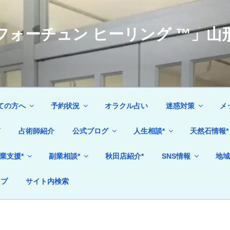
ォーチュン ヒーリング ™」山形
ての方へ
予約状況
オラクル占い
迷惑対策
メ
声
占術師紹介
公式ブログ
人生相談*
天然石情報*
業支援*
副業相談*
秋田店紹介*
SNS情報
地域
ップ
サイト内検索