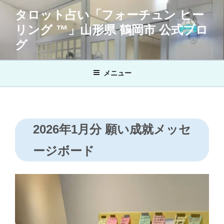
コ
タロット占い「フォーチュン ヒー
ン
リング ™」山形県 鶴岡市 公式ブロ
テ
ン
グ
ツ
へ
メニュー
ス
キ
ッ
プ
2026年1月分 願い成就メッセ
ージボード