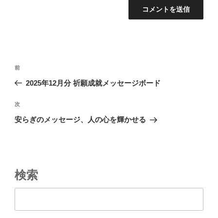
投
前
前
稿
の
2025年12月分 祈願成就メッセージボード
ナ
投
ビ
稿
次
次
ゲ
の
安らぎのメッセージ、人の心を輝かせる
投
ー
稿
シ
ョ
ン
検索
検索