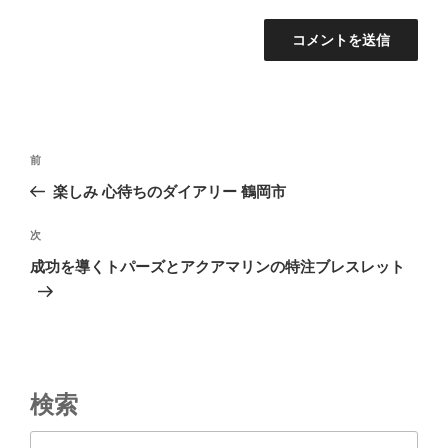
投
前
前
稿
の
楽しみ 心待ちのダイアリー 鶴岡市
ナ
投
ビ
稿
次
次
ゲ
の
成功を導くトパーズとアクアマリンの特注ブレスレット
投
ー
稿
シ
ョ
ン
検索
検索