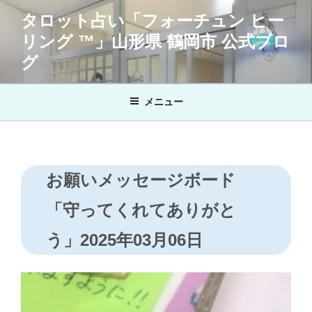
コ
タロット占い「フォーチュン ヒー
ン
リング ™」山形県 鶴岡市 公式ブロ
テ
ン
グ
ツ
へ
メニュー
ス
キ
ッ
プ
お願いメッセージボード
「守ってくれてありがと
う」2025年03月06日