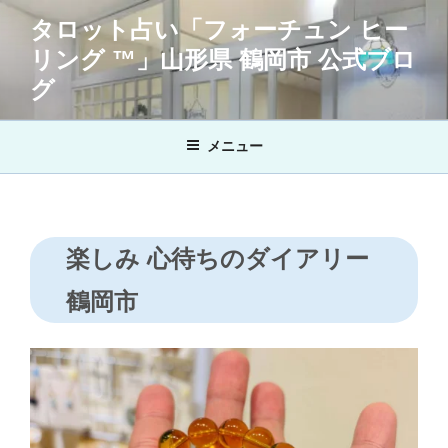
コ
タロット占い「フォーチュン ヒー
ン
リング ™」山形県 鶴岡市 公式ブロ
テ
ン
グ
ツ
へ
メニュー
ス
キ
ッ
プ
楽しみ 心待ちのダイアリー
鶴岡市