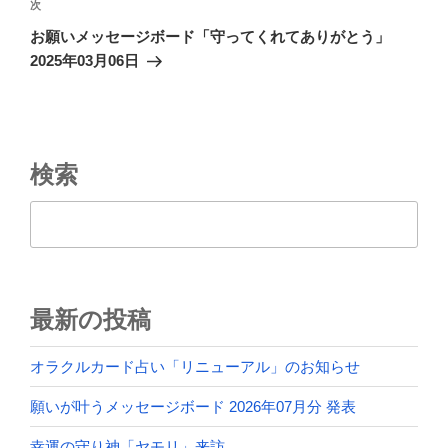
ビ
稿
次
次
ゲ
の
お願いメッセージボード「守ってくれてありがとう」
投
ー
2025年03月06日
稿
シ
ョ
ン
検索
検索
最新の投稿
オラクルカード占い「リニューアル」のお知らせ
願いが叶うメッセージボード 2026年07月分 発表
幸運の守り神「ヤモリ」来訪