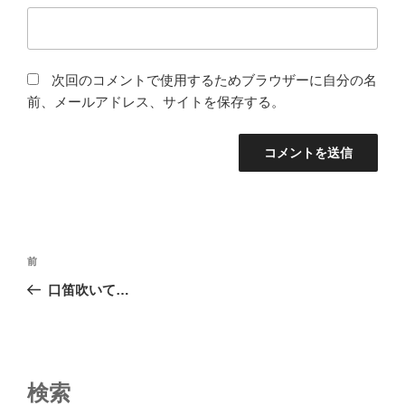
次回のコメントで使用するためブラウザーに自分の名
前、メールアドレス、サイトを保存する。
投
前
前
稿
の
口笛吹いて…
ナ
投
ビ
稿
ゲ
ー
検索
シ