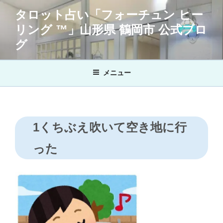
コ
タロット占い「フォーチュン ヒー
ン
リング ™」山形県 鶴岡市 公式ブロ
テ
ン
グ
ツ
へ
メニュー
ス
キ
ッ
プ
1くちぶえ吹いて空き地に行
った