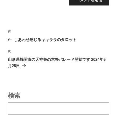
投
前
前
稿
の
しあわせ感じるキキララのタロット
ナ
投
ビ
稿
次
次
ゲ
の
山形県鶴岡市の天神祭の本祭パレード開始です 2024年5
投
ー
月25日
稿
シ
ョ
ン
検索
検索