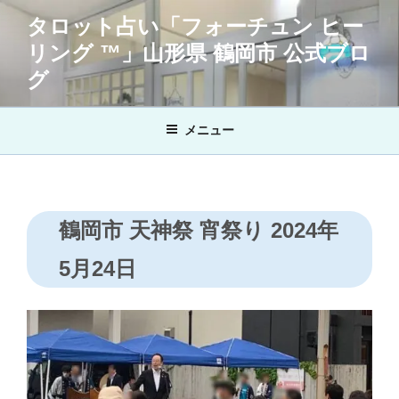
コ
タロット占い「フォーチュン ヒー
ン
リング ™」山形県 鶴岡市 公式ブロ
テ
ン
グ
ツ
へ
メニュー
ス
キ
ッ
プ
鶴岡市 天神祭 宵祭り 2024年
5月24日