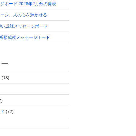
ジボード 2026年2月分の発表
セージ、人の心を輝かせる
 願い成就メッセージボード
分 祈願成就メッセージボード
リー
ル
(13)
7)
ード
(72)