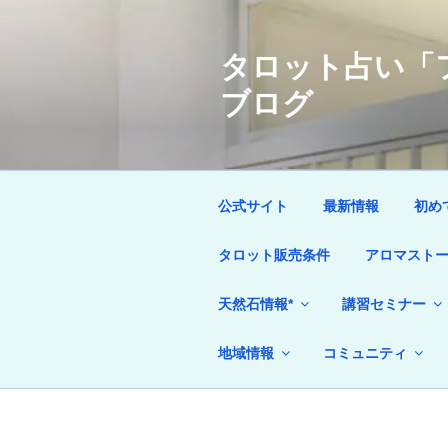
コ
ン
タロット占い「フ
テ
ン
ブログ
ツ
へ
ス
キ
ッ
公式サイト
最新情報
初め
プ
タロット販売条件
アロマストー
天然石情報*
講習セミナー
地域情報
コミュニティ