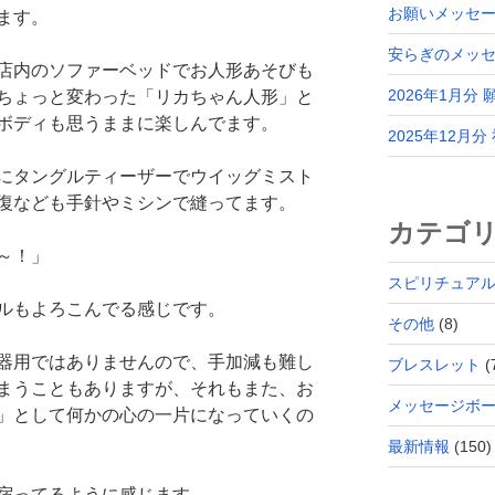
お願いメッセー
ます。
安らぎのメッ
店内のソファーベッドでお人形あそびも
2026年1月分
ちょっと変わった「リカちゃん人形」と
ボディも思うままに楽しんでます。
2025年12月
にタングルティーザーでウイッグミスト
復なども手針やミシンで縫ってます。
カテゴ
～！」
スピリチュア
ルもよろこんでる感じです。
その他
(8)
器用ではありませんので、手加減も難し
ブレスレット
(
まうこともありますが、それもまた、お
メッセージボ
」として何かの心の一片になっていくの
最新情報
(150)
宿ってるように感じます。