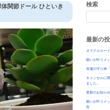
検索
体関節ドール ひといき
検索
最新の投
オラクルカー
願いが叶うメッセ
幸運の守り神
キャンセルに
ました。
更新のお知ら
願いが叶うメッ
告