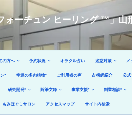
ォーチュン ヒーリング ™」山形
ての方へ
予約状況
オラクル占い
迷惑対策
メ
ン*
幸運の多肉植物*
ご利用者の声
占術師紹介
公式
研究開発*
随筆文録
事業支援*
副業相談*
もみほぐしサロン
アクセスマップ
サイト内検索