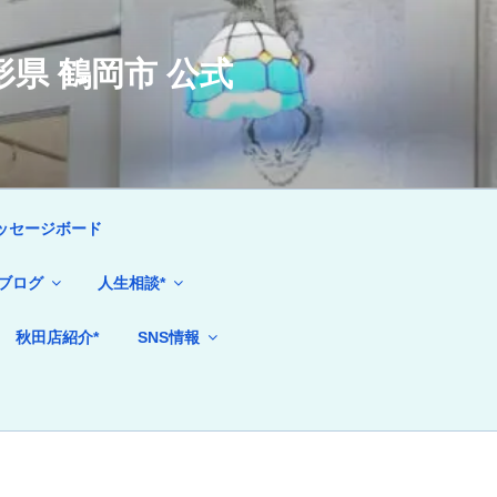
県 鶴岡市 公式
ッセージボード
ブログ
人生相談*
秋田店紹介*
SNS情報