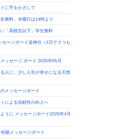
ードに手をかざして
生無料」水曜日は14時より
占い「高校生以下」学生無料
月メッセージボード追伸分（1日で３つも
ッセージ ボード 2026年05月
ある人に、少し人生が幸せになる天然
ト
願のメッセージボード
ティによる信頼性の向上へ
ように メッセージボード2026年4月
 ご祈願メッセージボード