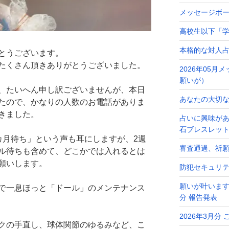
メッセージボ
高校生以下「学
本格的な対人
とうございます。
たくさん頂きありがとうございました。
2026年05
願いが）
、たいへん申し訳ございませんが、本日
あなたの大切なメ
たので、かなりの人数のお電話がありま
きました。
占いに興味が
石ブレスレッ
カ月待ち」という声も耳にしますが、2週
審査通過、祈
ル待ちも含めて、どこかでは入れるとは
願いします。
防犯セキュリ
願いが叶います
で一息ほっと「ドール」のメンテナンス
分 報告発表
2026年3月分
クの手直し、球体関節のゆるみなど、こ