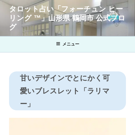
コ
タロット占い「フォーチュン ヒー
ン
リング ™」山形県 鶴岡市 公式ブロ
テ
ン
グ
ツ
へ
メニュー
ス
キ
ッ
プ
甘いデザインでとにかく可
愛いブレスレット「ラリマ
ー」