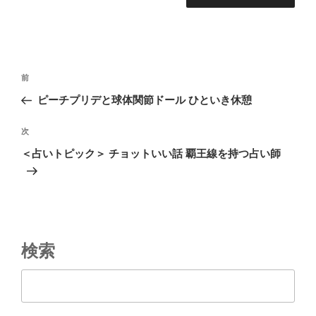
投
前
前
稿
の
ピーチプリデと球体関節ドール ひといき休憩
ナ
投
ビ
稿
次
次
ゲ
の
＜占いトピック＞ チョットいい話 覇王線を持つ占い師
投
ー
稿
シ
ョ
ン
検索
検索