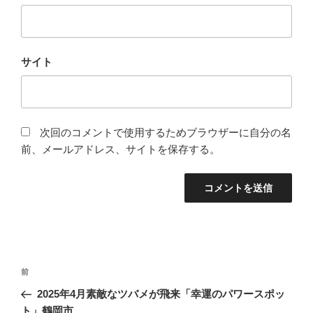
サイト
次回のコメントで使用するためブラウザーに自分の名
前、メールアドレス、サイトを保存する。
投
前
前
稿
の
2025年4月素敵なツバメが飛来「幸運のパワースポッ
ナ
投
ト」鶴岡市