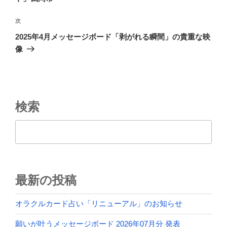
ビ
稿
ゲ
次
次
の
ー
2025年4月メッセージボード「剥がれる瞬間」の貴重な映
投
像
シ
稿
ョ
ン
検索
検索
最新の投稿
オラクルカード占い「リニューアル」のお知らせ
願いが叶うメッセージボード 2026年07月分 発表