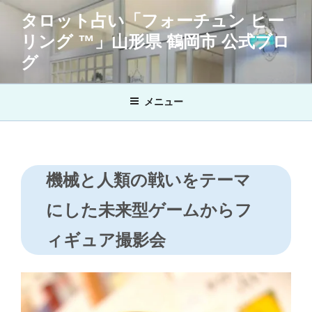
コ
タロット占い「フォーチュン ヒー
ン
リング ™」山形県 鶴岡市 公式ブロ
テ
ン
グ
ツ
へ
メニュー
ス
キ
ッ
プ
機械と人類の戦いをテーマ
にした未来型ゲームからフ
ィギュア撮影会