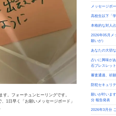
メッセージボ
高校生以下「学
本格的な対人
2026年05
願いが）
あなたの大切なメ
占いに興味が
石ブレスレッ
審査通過、祈
防犯セキュリ
願いが叶います
ます。フォーチュンヒーリングです。
分 報告発表
で、1日早く「お願いメッセージボード」
。
2026年3月分