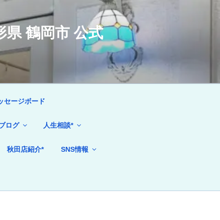
県 鶴岡市 公式
ッセージボード
ブログ
人生相談*
秋田店紹介*
SNS情報