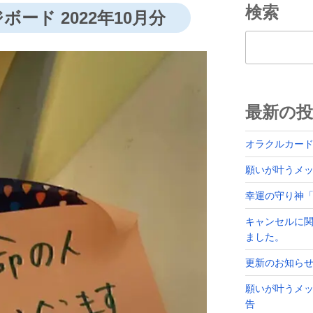
検索
ード 2022年10月分
検索
最新の投
オラクルカー
願いが叶うメッセ
幸運の守り神
キャンセルに
ました。
更新のお知ら
願いが叶うメッ
告