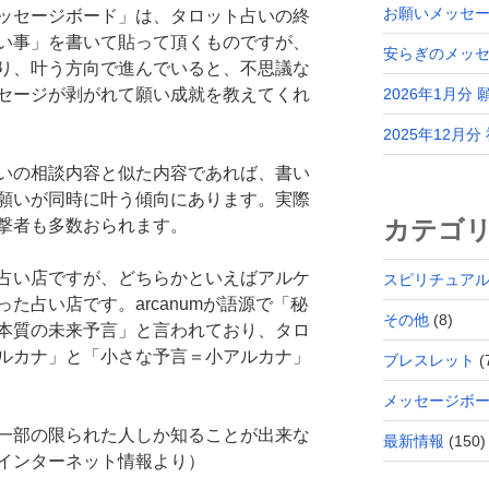
お願いメッセー
ッセージボード」は、タロット占いの終
い事」を書いて貼って頂くものですが、
安らぎのメッ
り、叶う方向で進んでいると、不思議な
セージが剥がれて願い成就を教えてくれ
2026年1月分
2025年12月
いの相談内容と似た内容であれば、書い
願いが同時に叶う傾向にあります。実際
カテゴ
撃者も多数おられます。
占い店ですが、どちらかといえばアルケ
スピリチュア
た占い店です。arcanumが語源で「秘
その他
(8)
本質の未来予言」と言われており、タロ
ルカナ」と「小さな予言＝小アルカナ」
ブレスレット
(
メッセージボ
一部の限られた人しか知ることが出来な
最新情報
(150)
インターネット情報より）