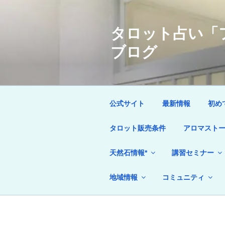
コ
ン
タロット占い「フ
テ
ン
ブログ
ツ
へ
ス
キ
ッ
公式サイト
最新情報
初め
プ
タロット販売条件
アロマストー
天然石情報*
講習セミナー
地域情報
コミュニティ