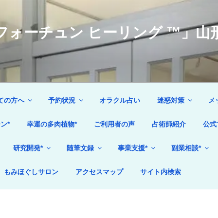
ォーチュン ヒーリング ™」山形
ての方へ
予約状況
オラクル占い
迷惑対策
メ
ン*
幸運の多肉植物*
ご利用者の声
占術師紹介
公式
研究開発*
随筆文録
事業支援*
副業相談*
もみほぐしサロン
アクセスマップ
サイト内検索