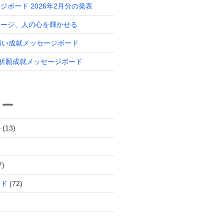
ジボード 2026年2月分の発表
セージ、人の心を輝かせる
 願い成就メッセージボード
分 祈願成就メッセージボード
リー
ル
(13)
7)
ード
(72)