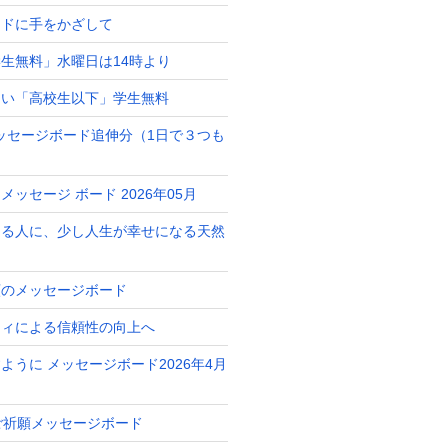
ードに手をかざして
生無料」水曜日は14時より
占い「高校生以下」学生無料
月メッセージボード追伸分（1日で３つも
ッセージ ボード 2026年05月
ある人に、少し人生が幸せになる天然
ト
願のメッセージボード
ティによる信頼性の向上へ
ように メッセージボード2026年4月
 ご祈願メッセージボード