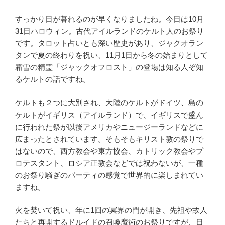
すっかり日が暮れるのが早くなりましたね。今日は10月
31日ハロウィン。古代アイルランドのケルト人のお祭り
です。タロット占いとも深い歴史があり、ジャクオラン
タンで夏の終わりを祝い、11月1日から冬の始まりとして
霜雪の精霊「ジャックオフロスト」の登場は知る人ぞ知
るケルトの話ですね。
ケルトも２つに大別され、大陸のケルトがドイツ、島の
ケルトがイギリス（アイルランド）で、イギリスで盛ん
に行われた祭が以後アメリカやニュージーランドなどに
広まったとされています。そもそもキリスト教の祭りで
はないので、西方教会や東方協会、カトリック教会やプ
ロテスタント、ロシア正教会などでは祝わないが、一種
のお祭り騒ぎのパーティの感覚で世界的に楽しまれてい
ますね。
火を焚いて祝い、年に1回の冥界の門が開き、先祖や故人
たちと再開するドルイドの召喚魔術のお祭りですが、日