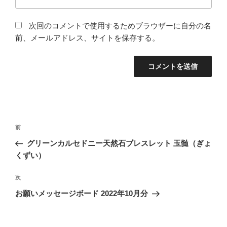
次回のコメントで使用するためブラウザーに自分の名
前、メールアドレス、サイトを保存する。
投
前
前
稿
の
グリーンカルセドニー天然石ブレスレット 玉髄（ぎょ
ナ
投
くずい）
ビ
稿
ゲ
次
次
の
ー
お願いメッセージボード 2022年10月分
投
シ
稿
ョ