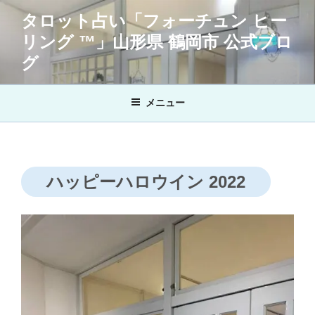
コ
タロット占い「フォーチュン ヒー
ン
リング ™」山形県 鶴岡市 公式ブロ
テ
ン
グ
ツ
へ
メニュー
ス
キ
ッ
プ
ハッピーハロウイン 2022