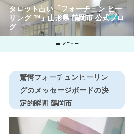
コ
タロット占い「フォーチュン ヒー
ン
リング ™」山形県 鶴岡市 公式ブロ
テ
ン
グ
ツ
へ
メニュー
ス
キ
ッ
プ
驚愕フォーチュンヒーリン
グのメッセージボードの決
定的瞬間 鶴岡市