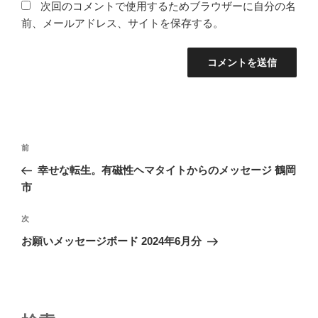
次回のコメントで使用するためブラウザーに自分の名
前、メールアドレス、サイトを保存する。
投
前
前
稿
の
幸せな転生。有磁性ヘマタイトからのメッセージ 鶴岡
ナ
投
市
ビ
稿
ゲ
次
次
の
ー
お願いメッセージボード 2024年6月分
投
シ
稿
ョ
ン