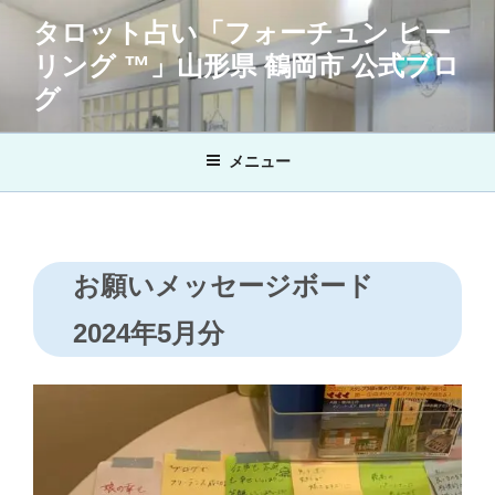
コ
タロット占い「フォーチュン ヒー
ン
リング ™」山形県 鶴岡市 公式ブロ
テ
ン
グ
ツ
へ
メニュー
ス
キ
ッ
プ
お願いメッセージボード
2024年5月分