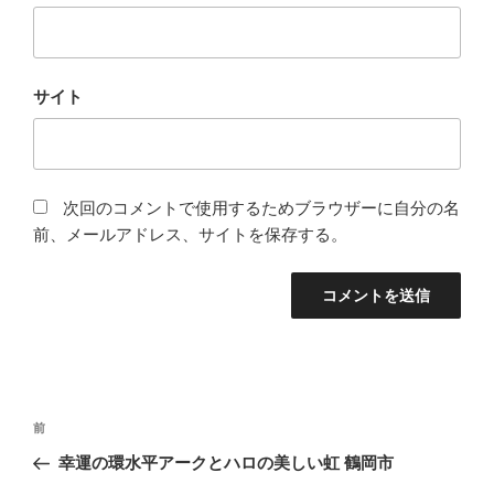
サイト
次回のコメントで使用するためブラウザーに自分の名
前、メールアドレス、サイトを保存する。
投
前
前
稿
の
幸運の環水平アークとハロの美しい虹 鶴岡市
ナ
投