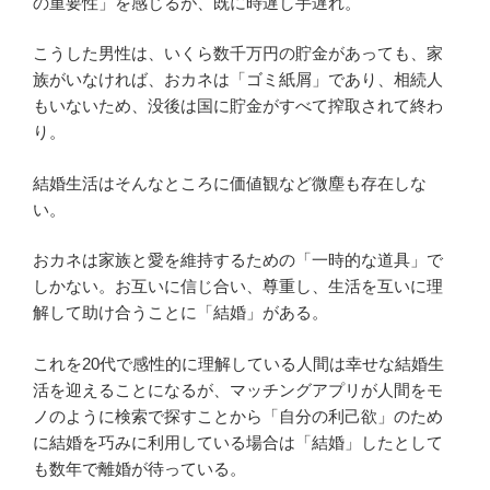
の重要性」を感じるが、既に時遅し手遅れ。
こうした男性は、いくら数千万円の貯金があっても、家
族がいなければ、おカネは「ゴミ紙屑」であり、相続人
もいないため、没後は国に貯金がすべて搾取されて終わ
り。
結婚生活はそんなところに価値観など微塵も存在しな
い。
おカネは家族と愛を維持するための「一時的な道具」で
しかない。お互いに信じ合い、尊重し、生活を互いに理
解して助け合うことに「結婚」がある。
これを20代で感性的に理解している人間は幸せな結婚生
活を迎えることになるが、マッチングアプリが人間をモ
ノのように検索で探すことから「自分の利己欲」のため
に結婚を巧みに利用している場合は「結婚」したとして
も数年で離婚が待っている。