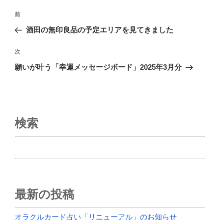
投
前
前
稿
の
酒田の無印良品の予定エリアを見てきました
ナ
投
ビ
稿
次
次
ゲ
の
願いが叶う「幸運メッセージボード」2025年3月分
投
ー
稿
シ
ョ
ン
検索
検索
最新の投稿
オラクルカード占い「リニューアル」のお知らせ