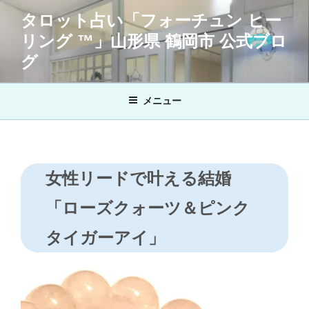
コ
タロット占い「フォーチュン ヒー
ン
リング ™」山形県 鶴岡市 公式ブロ
テ
ン
グ
ツ
へ
メニュー
ス
キ
ッ
プ
女性リードで叶える結婚
「ローズクォーツ＆ピンク
タイガーアイ」