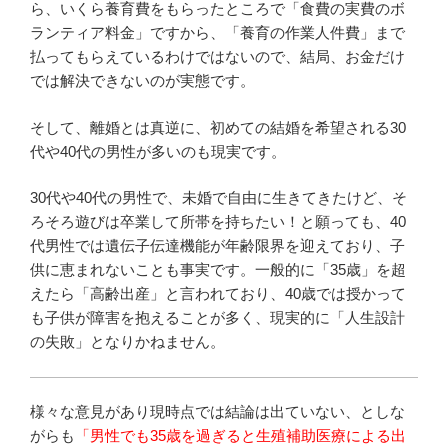
ら、いくら養育費をもらったところで「食費の実費のボ
ランティア料金」ですから、「養育の作業人件費」まで
払ってもらえているわけではないので、結局、お金だけ
では解決できないのが実態です。
そして、離婚とは真逆に、初めての結婚を希望される30
代や40代の男性が多いのも現実です。
30代や40代の男性で、未婚で自由に生きてきたけど、そ
ろそろ遊びは卒業して所帯を持ちたい！と願っても、40
代男性では遺伝子伝達機能が年齢限界を迎えており、子
供に恵まれないことも事実です。一般的に「35歳」を超
えたら「高齢出産」と言われており、40歳では授かって
も子供が障害を抱えることが多く、現実的に「人生設計
の失敗」となりかねません。
様々な意見があり現時点では結論は出ていない、としな
がらも
「男性でも35歳を過ぎると生殖補助医療による出