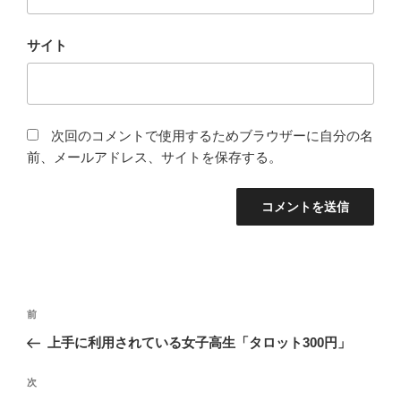
サイト
次回のコメントで使用するためブラウザーに自分の名
前、メールアドレス、サイトを保存する。
投
前
前
稿
の
上手に利用されている女子高生「タロット300円」
ナ
投
ビ
稿
次
次