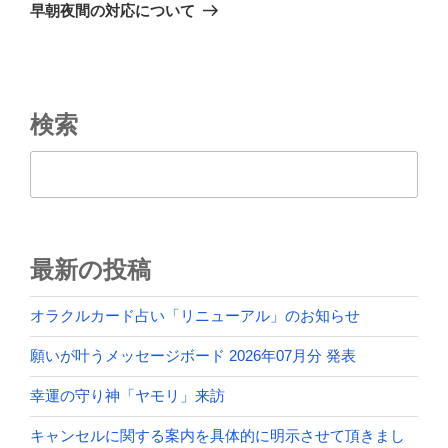
ゲ
の
早朝夜間の対応について
投
ー
稿
シ
ョ
ン
検索
検索
最新の投稿
オラクルカード占い「リニューアル」のお知らせ
願いが叶うメッセージボード 2026年07月分 発表
幸運の守り神「ヤモリ」来訪
キャンセルに関する案内を具体的に明示させて頂きまし