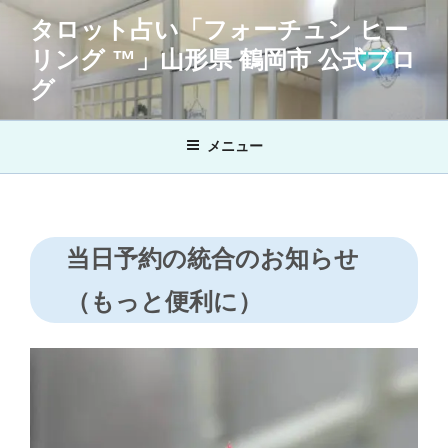
コ
タロット占い「フォーチュン ヒー
ン
リング ™」山形県 鶴岡市 公式ブロ
テ
ン
グ
ツ
へ
メニュー
ス
キ
ッ
プ
当日予約の統合のお知らせ
（もっと便利に）