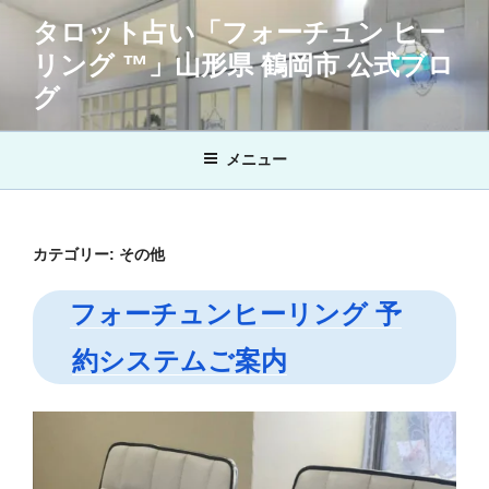
コ
タロット占い「フォーチュン ヒー
ン
リング ™」山形県 鶴岡市 公式ブロ
テ
ン
グ
ツ
へ
メニュー
ス
キ
ッ
プ
カテゴリー:
その他
フォーチュンヒーリング 予
約システムご案内