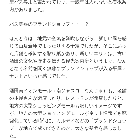
型バス専用と書かれており、一般車は入れないと看板案
内がありました。
バス集客のブランドショップ・・・？
ほんとうは、地元の空気を満喫しながら、新しい風を感
じて山居倉庫でまったりする予定でしたが、そこにあっ
た店舗も移転する貼り紙があり、新しいエリアは、古い
酒田の文化や歴史を伝える観光案内所というより、なん
となく名前を聞く無難なブランドショップが入る平屋テ
ナントといった感じでした。
酒田南イオンモール（南ジャスコ：なんじゃ）も、老舗
の本屋さんが閉店したり、レストランが閉店したりと、
地方の大型ショッピングモールも寂しいイメージです
が、地方の大型ショッピングモールがネット情報でも廃
墟化している時代に、カルディなどの「ブランドショッ
プ」が地方で成功できるのか、大きな疑問を感じまし
た。