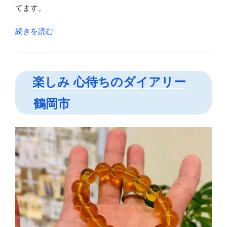
てます。
“酒
続きを読む
田
の
無
楽しみ 心待ちのダイアリー
印
良
鶴岡市
品
の
予
定
エ
リ
ア
を
見
て
き