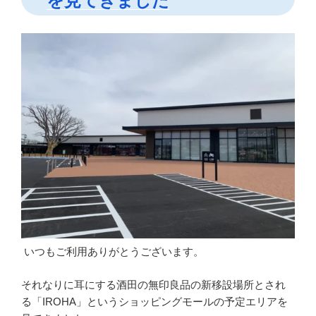
を見てきました
ヒ
ー
リ
ン
グ
予
約
シ
ス
テ
ム
ご
案
内”
の
いつもご利用ありがとうございます。
それなりに耳にする酒田の無印良品の新移設場所とされ
る「IROHA」というショッピングモールの予定エリアを