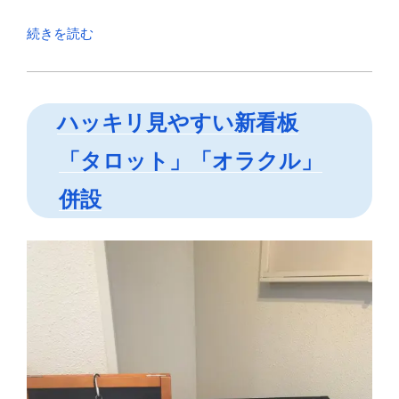
“ち
続きを読む
い
さ
な
ハッキリ見やすい新看板
命
「ピ
「タロット」「オラクル」
ー
チ
併設
プ
リ
デ」
3mm
の
希
望”
の