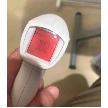
の
女
神
NIKKE
が
動
く？
現
時
点
で
は
微
妙”
の