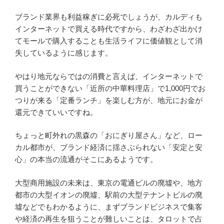
ブランド業界も利益稼ぎに必死でしょうが、カルディも
インターネットで買える時代ですから、わざわざ出かけ
てモールで購入することも生活ライフに価値観として消
失しているように感じます。
やはり地元ならではの消費と言えば、インターネットで
買うことができない「近所の中華料理店」で1,000円でお
つりが来る「定番ランチ」を楽しむ方が、地元にお金が
還元できていいですね。
ちょっと町外れの黒森の「おにぎり屋さん」など、ロー
カル都市が、ブランド経済に揺さぶられない「安定と安
心」の本当の流通がそこにあるようです。
大型商用施設の未来は、東京の電通ビルの廃墟や、地方
都市の大型イオンの廃墟、駅前の大型テナントビルの廃
墟などでもわかるように、まずブランドビジネスで集客
や経済の再生を狙うことが難しいことは、タロットで占