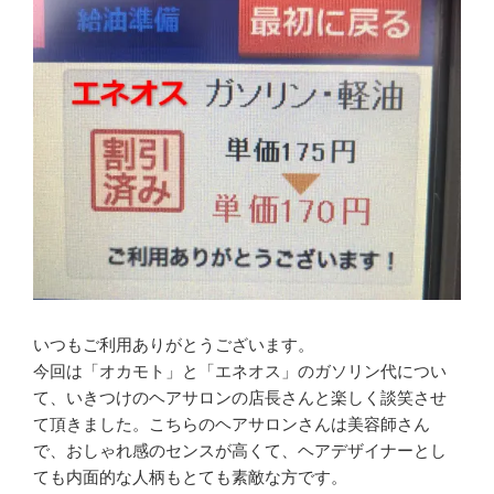
ら
復
活
ま
で
7
日
で
し
た”
の
いつもご利用ありがとうございます。
今回は「オカモト」と「エネオス」のガソリン代につい
て、いきつけのヘアサロンの店長さんと楽しく談笑させ
て頂きました。こちらのヘアサロンさんは美容師さん
で、おしゃれ感のセンスが高くて、ヘアデザイナーとし
ても内面的な人柄もとても素敵な方です。