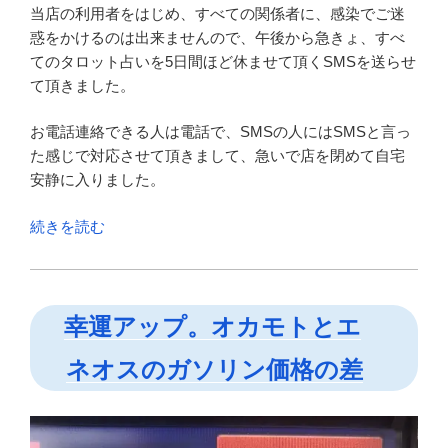
当店の利用者をはじめ、すべての関係者に、感染でご迷
惑をかけるのは出来ませんので、午後から急きょ、すべ
てのタロット占いを5日間ほど休ませて頂くSMSを送らせ
て頂きました。
お電話連絡できる人は電話で、SMSの人にはSMSと言っ
た感じで対応させて頂きまして、急いで店を閉めて自宅
安静に入りました。
“た
続きを読む
だ
い
ま！
幸運アップ。オカモトとエ
コ
ロ
ネオスのガソリン価格の差
ナ
感
染
か