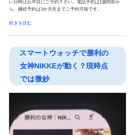
い日時はお早目にご予約下さい。電話予約は1週間前か
ら、継続予約は3か月先までご予約可能です。
“ハ
続きを読む
ッ
キ
リ
スマートウォッチで勝利の
見
や
女神NIKKEが動く？現時点
す
い
では微妙
新
看
板
「タ
ロ
ッ
ト」
「オ