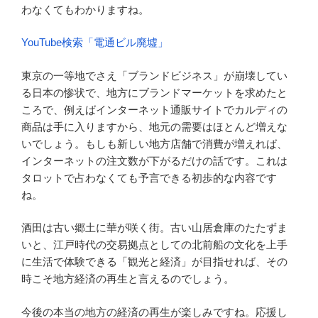
わなくてもわかりますね。
YouTube検索「電通ビル廃墟」
東京の一等地でさえ「ブランドビジネス」が崩壊してい
る日本の惨状で、地方にブランドマーケットを求めたと
ころで、例えばインターネット通販サイトでカルディの
商品は手に入りますから、地元の需要はほとんど増えな
いでしょう。もしも新しい地方店舗で消費が増えれば、
インターネットの注文数が下がるだけの話です。これは
タロットで占わなくても予言できる初歩的な内容です
ね。
酒田は古い郷土に華が咲く街。古い山居倉庫のたたずま
いと、江戸時代の交易拠点としての北前船の文化を上手
に生活で体験できる「観光と経済」が目指せれば、その
時こそ地方経済の再生と言えるのでしょう。
今後の本当の地方の経済の再生が楽しみですね。応援し