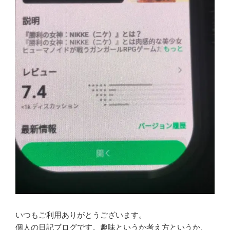
ラ
ク
ル」
併
設”
の
いつもご利用ありがとうございます。
個人の日記ブログです。趣味というか考え方というか、