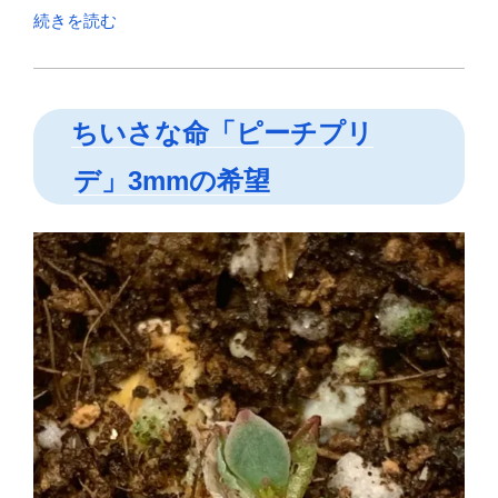
“楽
続きを読む
し
み
心
ちいさな命「ピーチプリ
待
ち
デ」3mmの希望
の
ダ
イ
ア
リ
ー
鶴
岡
市”
の