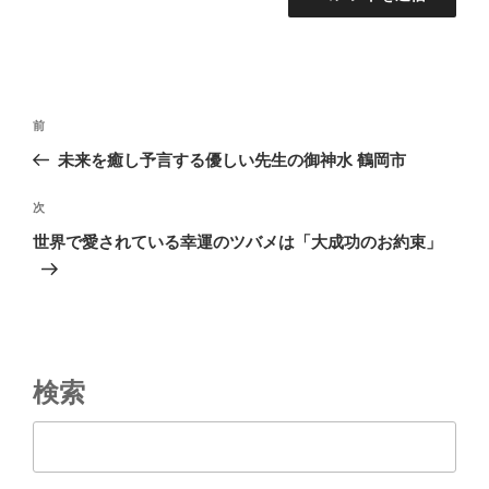
投
前
前
稿
の
未来を癒し予言する優しい先生の御神水 鶴岡市
ナ
投
ビ
稿
次
次
ゲ
の
世界で愛されている幸運のツバメは「大成功のお約束」
投
ー
稿
シ
ョ
ン
検索
検索