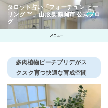
コ
タロット占い「フォーチュン ヒー
ン
リング ™」山形県 鶴岡市 公式ブロ
テ
ン
グ
ツ
へ
メニュー
ス
キ
ッ
プ
多肉植物ピーチプリデがス
クスク育つ快適な育成空間