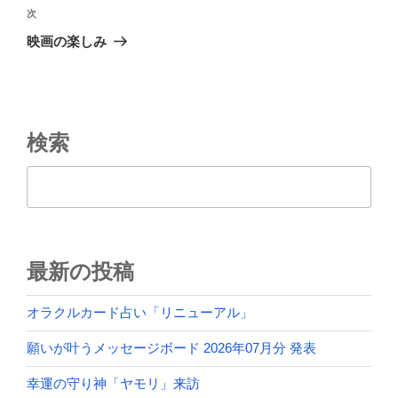
稿
次
次
ナ
の
映画の楽しみ
ビ
投
稿
ゲ
ー
シ
検索
ョ
検索
ン
最新の投稿
オラクルカード占い「リニューアル」
願いが叶うメッセージボード 2026年07月分 発表
幸運の守り神「ヤモリ」来訪