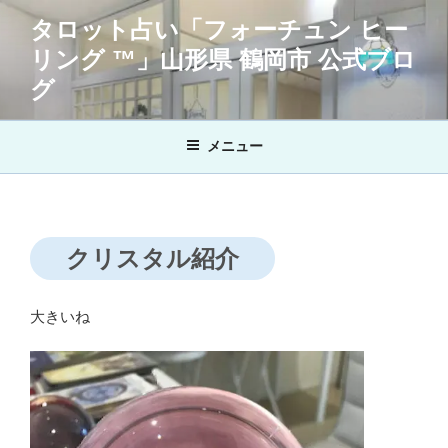
コ
タロット占い「フォーチュン ヒー
ン
リング ™」山形県 鶴岡市 公式ブロ
テ
ン
グ
ツ
へ
メニュー
ス
キ
ッ
プ
クリスタル紹介
大きいね