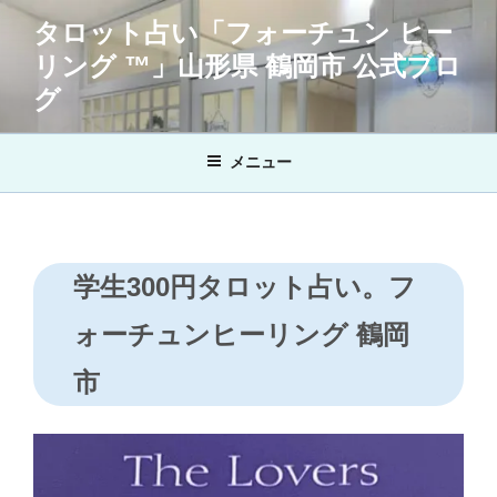
コ
タロット占い「フォーチュン ヒー
ン
リング ™」山形県 鶴岡市 公式ブロ
テ
ン
グ
ツ
へ
メニュー
ス
キ
ッ
プ
学生300円タロット占い。フ
ォーチュンヒーリング 鶴岡
市