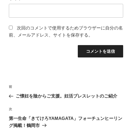
次回のコメントで使用するためブラウザーに自分の名
前、メールアドレス、サイトを保存する。
投
前
前
稿
の
ご懐妊を陰からご支援。妊活ブレスレットのご紹介
ナ
投
ビ
稿
次
次
ゲ
の
第一生命「きてけろYAMAGATA」フォーチュンヒーリン
投
ー
グ掲載！鶴岡市
稿