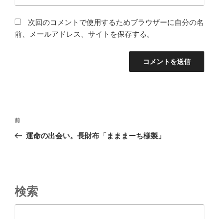
次回のコメントで使用するためブラウザーに自分の名
前、メールアドレス、サイトを保存する。
投
前
前
稿
の
運命の出会い。長財布「まままーち様製」
ナ
投
ビ
稿
ゲ
ー
検索
シ
ョ
検索