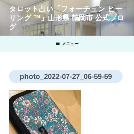
コ
タロット占い「フォーチュン ヒー
ン
リング ™」山形県 鶴岡市 公式ブロ
テ
ン
グ
ツ
へ
メニュー
ス
キ
ッ
プ
photo_2022-07-27_06-59-59