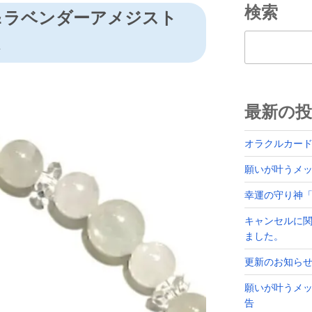
検索
＆ラベンダーアメジスト
検索
ト
最新の投
オラクルカー
願いが叶うメッセ
幸運の守り神
キャンセルに
ました。
更新のお知ら
願いが叶うメッ
告