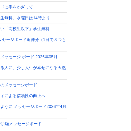
ードに手をかざして
生無料」水曜日は14時より
占い「高校生以下」学生無料
月メッセージボード追伸分（1日で３つも
ッセージ ボード 2026年05月
ある人に、少し人生が幸せになる天然
ト
願のメッセージボード
ティによる信頼性の向上へ
ように メッセージボード2026年4月
 ご祈願メッセージボード