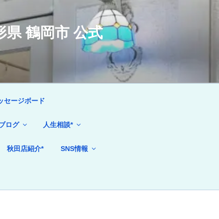
県 鶴岡市 公式
ッセージボード
ブログ
人生相談*
秋田店紹介*
SNS情報