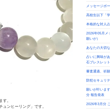
メッセージボ
高校生以下「学
本格的な対人
2026年05
願いが）
あなたの大切なメ
占いに興味が
石ブレスレッ
審査通過、祈
防犯セキュリ
願いが叶います
分 報告発表
ます。
2026年3月分
チュンヒーリング」です。