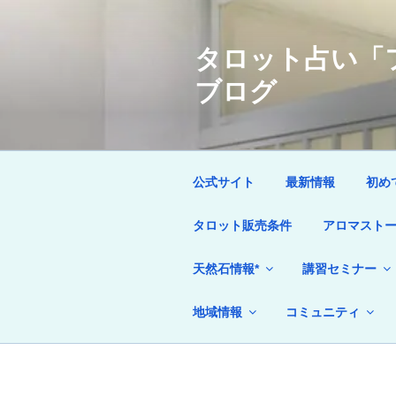
コ
ン
タロット占い「フ
テ
ン
ブログ
ツ
へ
ス
キ
ッ
公式サイト
最新情報
初め
プ
タロット販売条件
アロマストー
天然石情報*
講習セミナー
地域情報
コミュニティ