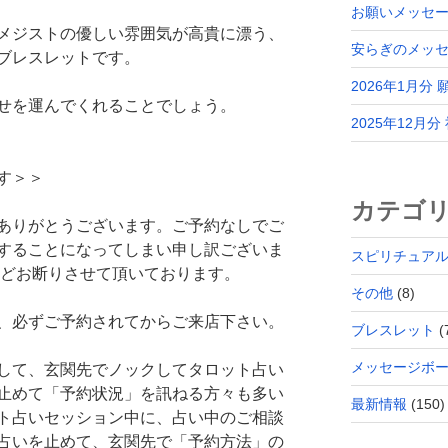
お願いメッセー
メジストの優しい雰囲気が高貴に漂う、
安らぎのメッ
ブレスレットです。
2026年1月分
せを運んでくれることでしょう。
2025年12月
す＞＞
カテゴ
ありがとうございます。ご予約なしでご
することになってしまい申し訳ございま
スピリチュア
ほどお断りさせて頂いております。
その他
(8)
、必ずご予約されてからご来店下さい。
ブレスレット
(
メッセージボ
して、玄関先でノックしてタロット占い
止めて「予約状況」を訊ねる方々も多い
最新情報
(150)
ト占いセッション中に、占い中のご相談
占いを止めて、玄関先で「予約方法」の