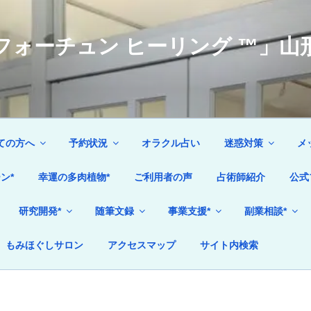
ォーチュン ヒーリング ™」山形
ての方へ
予約状況
オラクル占い
迷惑対策
メ
ン*
幸運の多肉植物*
ご利用者の声
占術師紹介
公式
研究開発*
随筆文録
事業支援*
副業相談*
もみほぐしサロン
アクセスマップ
サイト内検索