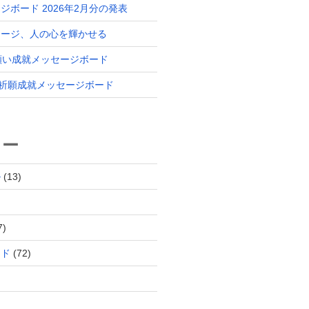
ジボード 2026年2月分の発表
セージ、人の心を輝かせる
 願い成就メッセージボード
分 祈願成就メッセージボード
リー
ル
(13)
7)
ード
(72)