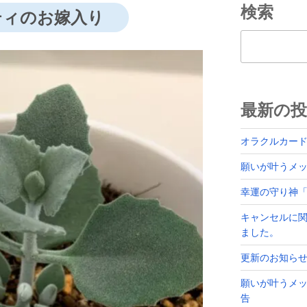
検索
ティのお嫁入り
検索
最新の投
オラクルカー
願いが叶うメッセ
幸運の守り神
キャンセルに
ました。
更新のお知ら
願いが叶うメッ
告