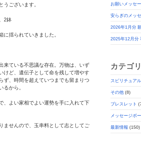
お願いメッセー
とうございます。
安らぎのメッ
。2鉢
2026年1月分
箱に揺られていきました。
2025年12月
カテゴ
出来ている不思議な存在。万物は、いず
いけど、遺伝子として命を残して増やす
らず、時間を超えていつまでも留まりつ
スピリチュア
いるから。
その他
(8)
で、よい家相でよい運勢を手に入れて下
ブレスレット
(
メッセージボ
りませんので、玉串料として志としてご
最新情報
(150)