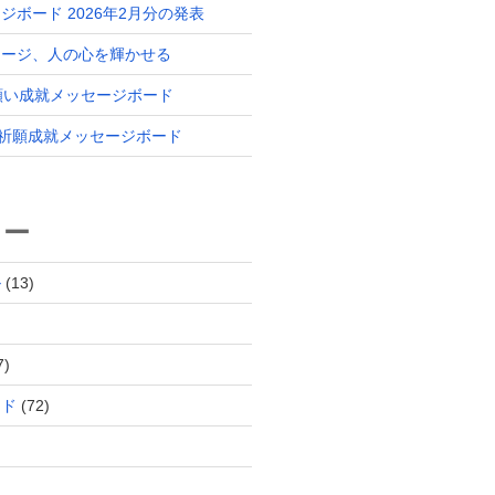
ジボード 2026年2月分の発表
セージ、人の心を輝かせる
 願い成就メッセージボード
分 祈願成就メッセージボード
リー
ル
(13)
7)
ード
(72)