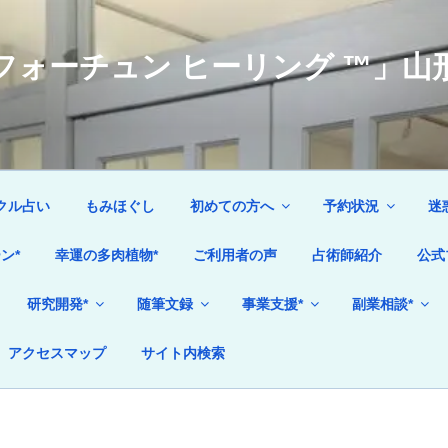
ォーチュン ヒーリング ™」山形
クル占い
もみほぐし
初めての方へ
予約状況
迷
ン*
幸運の多肉植物*
ご利用者の声
占術師紹介
公式
研究開発*
随筆文録
事業支援*
副業相談*
アクセスマップ
サイト内検索