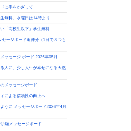
ードに手をかざして
生無料」水曜日は14時より
占い「高校生以下」学生無料
月メッセージボード追伸分（1日で３つも
ッセージ ボード 2026年05月
ある人に、少し人生が幸せになる天然
ト
願のメッセージボード
ティによる信頼性の向上へ
ように メッセージボード2026年4月
 ご祈願メッセージボード