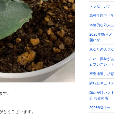
メッセージボ
高校生以下「学
本格的な対人
2026年05
願いが）
あなたの大切なメ
占いに興味が
石ブレスレッ
審査通過、祈
防犯セキュリ
願いが叶います
ます。
分 報告発表
2026年3月分
がとうございます。