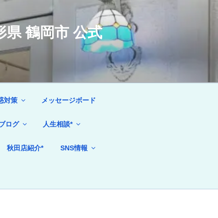
県 鶴岡市 公式
惑対策
メッセージボード
ブログ
人生相談*
秋田店紹介*
SNS情報