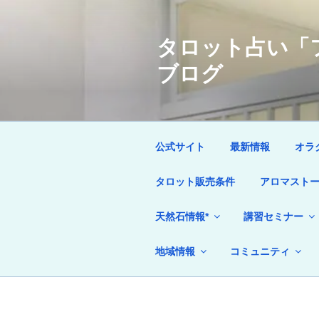
コ
ン
タロット占い「フ
テ
ン
ブログ
ツ
へ
ス
キ
ッ
公式サイト
最新情報
オラ
プ
タロット販売条件
アロマストー
天然石情報*
講習セミナー
地域情報
コミュニティ