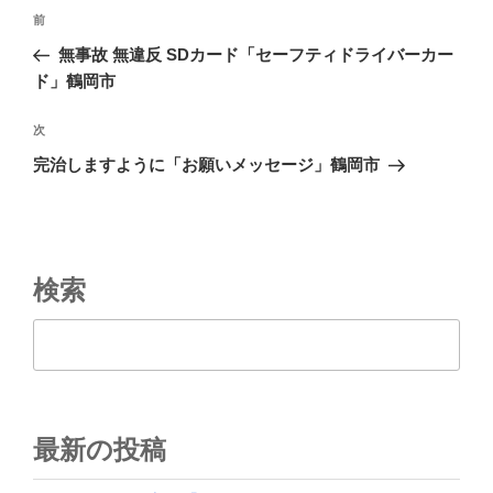
投
前
前
稿
の
無事故 無違反 SDカード「セーフティドライバーカー
ナ
投
ド」鶴岡市
ビ
稿
ゲ
次
次
の
ー
完治しますように「お願いメッセージ」鶴岡市
投
シ
稿
ョ
ン
検索
検索
最新の投稿