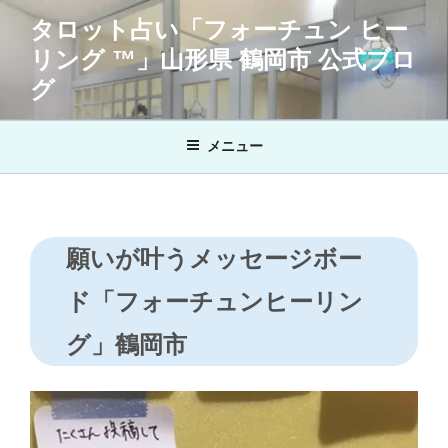
コ
タロット占い「フォーチュン ヒー
ン
リング ™」山形県 鶴岡市 公式ブロ
テ
ン
グ
ツ
へ
メニュー
ス
キ
ッ
プ
願いが叶うメッセージボー
ド「フォーチュンヒーリン
グ」鶴岡市