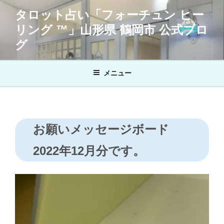
コ
タロット占い「フォーチュン ヒー
ン
リング ™」山形県 鶴岡市 公式ブロ
テ
ン
グ
ツ
へ
メニュー
ス
キ
ッ
プ
お願いメッセージボード
2022年12月分です。