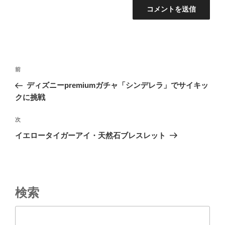
投
前
前
稿
の
ディズニーpremiumガチャ「シンデレラ」でサイキッ
ナ
投
クに挑戦
ビ
稿
ゲ
次
次
の
ー
イエロータイガーアイ・天然石ブレスレット
投
シ
稿
ョ
ン
検索
検索