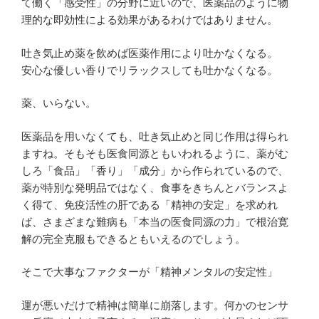
て働く「感受性」の分野に近いので、医薬品のように物
理的な即効性による効果があるわけではありません。
吐き気止め薬を飲めば医薬作用により吐かなくなる。
安心な優しい香りでリラックスしても吐かなくなる。
薬、いらない。
医薬品を用いなくても、吐き気止めと同じ作用は得られ
ますね。そもそも医食同源ともいわれるように、薬がむ
しろ「食品」「香り」「成分」から作られているので、
薬が特別な発明品ではなく、食事をきちんとバランスよ
く得て、免疫活性の肝である「精神の安定」を求めれ
ば、さまざまな難病も「本当の医食同源の力」で根治寛
解の完全克服もできるともいえるのでしょう。
そこで大事なファクターが「精神メンタルの安定性」
運が悪いだけで精神は簡単に崩落します。何かのセンサ