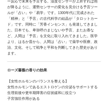
ー反応で未来を予言する。湿度センサーが上昇すれば雨
が降るように、運勢センサーの変化を見分ける予言ツー
ルが「占い」や「易学」です。1300年代に完成された
「精神」と「予言」の古代科学の結晶が「タロットカー
ド」です。同時に「芳香インセンス」も発達してきまし
た。日本でも、卑弥呼のまじないや予言、またお香な
ど、人間は「予言」を文化に取り入れてきました。医学
より、はるか昔から、人間は「占い」で薬学や医療、政
治、文化、そして戦争と平和を判断してきた歴史があり
ます。
ローズ薔薇の香りの効果
【女性ホルモンのバランスを整える】
女性ホルモンであるエストロゲンの分泌をサポートする
生理前後や更年期障害の症状緩和に役立つ
子宮強壮作用がある