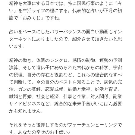
精神を大事にする日本では、特に国民行事のように「占
い」を生活ライフの糧にする。代表的な占いが正月の初
詣で「おみくじ」ですね。
占いをベースにしたパワーバランスの面白い動画もイン
ターネットにありましたので、紹介させて頂きたいと思
います。
精神の動き、体調のシンクロ、感情の制御、運勢の予測
演算、そして遺伝子に秘められた古代からの科学、宇宙
の摂理、自分の存在と役割など、これらの総合的なすべ
て判断して、今の自分のベストを知ることで、病気の完
治、ガンの寛解、恋愛成就、結婚と幸福、妊活と育児、
離婚と再婚、社会と経済、仕事と企業、対人関係、副業
サイドビジネスなど、総合的な未来予言がいちばん必要
かも知れません。
それをそっと後押しするのがフォーチュンヒーリングで
す。
あなたの幸せのお手伝い♪