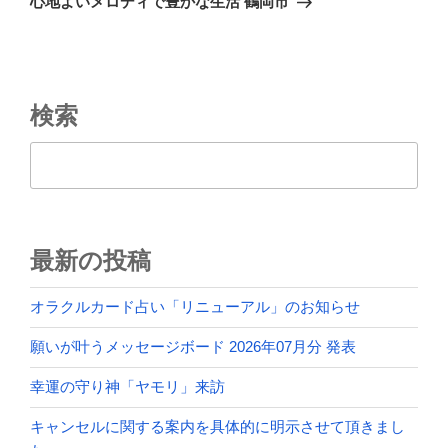
心地よいメロディで豊かな生活 鶴岡市
投
ー
稿
シ
ョ
ン
検索
検索
最新の投稿
オラクルカード占い「リニューアル」のお知らせ
願いが叶うメッセージボード 2026年07月分 発表
幸運の守り神「ヤモリ」来訪
キャンセルに関する案内を具体的に明示させて頂きまし