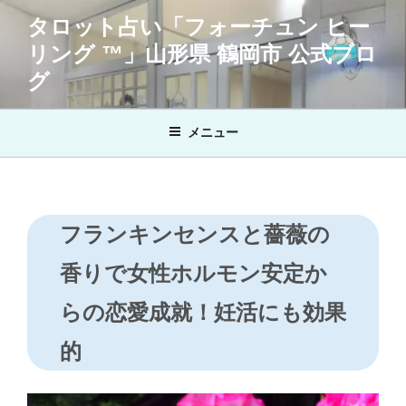
コ
タロット占い「フォーチュン ヒー
ン
リング ™」山形県 鶴岡市 公式ブロ
テ
ン
グ
ツ
へ
メニュー
ス
キ
ッ
プ
フランキンセンスと薔薇の
香りで女性ホルモン安定か
らの恋愛成就！妊活にも効果
的