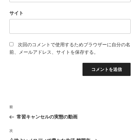
サイト
次回のコメントで使用するためブラウザーに自分の名
前、メールアドレス、サイトを保存する。
投
前
前
稿
の
常習キャンセルの実態の動画
ナ
投
ビ
稿
次
次
ゲ
の