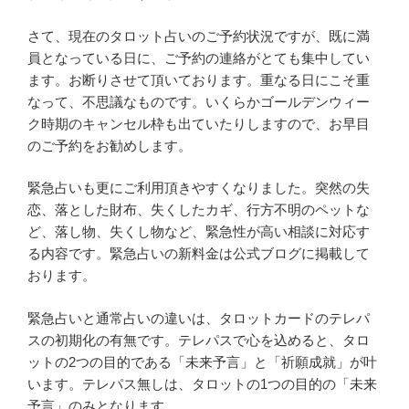
さて、現在のタロット占いのご予約状況ですが、既に満
員となっている日に、ご予約の連絡がとても集中してい
ます。お断りさせて頂いております。重なる日にこそ重
なって、不思議なものです。いくらかゴールデンウィー
ク時期のキャンセル枠も出ていたりしますので、お早目
のご予約をお勧めします。
緊急占いも更にご利用頂きやすくなりました。突然の失
恋、落とした財布、失くしたカギ、行方不明のペットな
ど、落し物、失くし物など、緊急性が高い相談に対応す
る内容です。緊急占いの新料金は公式ブログに掲載して
おります。
緊急占いと通常占いの違いは、タロットカードのテレパ
スの初期化の有無です。テレパスで心を込めると、タロ
ットの2つの目的である「未来予言」と「祈願成就」が叶
います。テレパス無しは、タロットの1つの目的の「未来
予言」のみとなります。