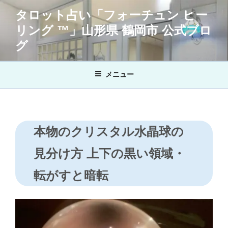
コ
タロット占い「フォーチュン ヒー
ン
リング ™」山形県 鶴岡市 公式ブロ
テ
ン
グ
ツ
へ
メニュー
ス
キ
ッ
プ
本物のクリスタル水晶球の
見分け方 上下の黒い領域・
転がすと暗転