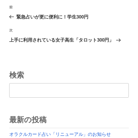
投
前
前
稿
の
緊急占いが更に便利に！学生300円
ナ
投
ビ
稿
次
次
ゲ
の
上手に利用されている女子高生「タロット300円」
投
ー
稿
シ
ョ
ン
検索
検索
最新の投稿
オラクルカード占い「リニューアル」のお知らせ