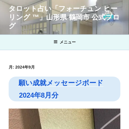
コ
タロット占い「フォーチュン ヒー
ン
リング ™」山形県 鶴岡市 公式ブロ
テ
ン
グ
ツ
へ
メニュー
ス
キ
ッ
プ
月:
2024年9月
願い成就メッセージボード
2024年8月分