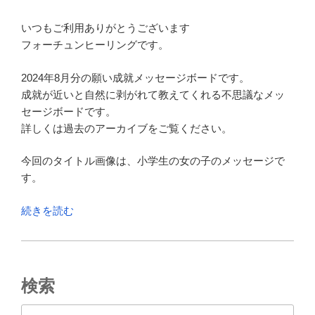
いつもご利用ありがとうございます
フォーチュンヒーリングです。
2024年8月分の願い成就メッセージボードです。
成就が近いと自然に剥がれて教えてくれる不思議なメッ
セージボードです。
詳しくは過去のアーカイブをご覧ください。
今回のタイトル画像は、小学生の女の子のメッセージで
す。
“願
続きを読む
い
成
就
メ
検索
ッ
セ
検索