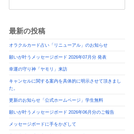
ー
ジ
ボ
ー
最新の投稿
ド
2024
オラクルカード占い「リニューアル」のお知らせ
年
8
願いが叶うメッセージボード 2026年07月分 発表
月
幸運の守り神「ヤモリ」来訪
分”
の
キャンセルに関する案内を具体的に明示させて頂きまし
た。
更新のお知らせ「公式ホームページ」学生無料
願いが叶うメッセージボード 2026年06月分のご報告
メッセージボードに手をかざして