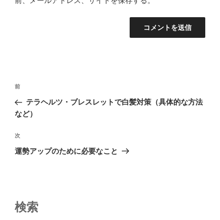
前、メールアドレス、サイトを保存する。
投
前
前
稿
の
テラヘルツ・ブレスレットで白髪対策（具体的な方法
ナ
投
など）
ビ
稿
ゲ
次
次
の
ー
運勢アップのために必要なこと
投
シ
稿
ョ
ン
検索