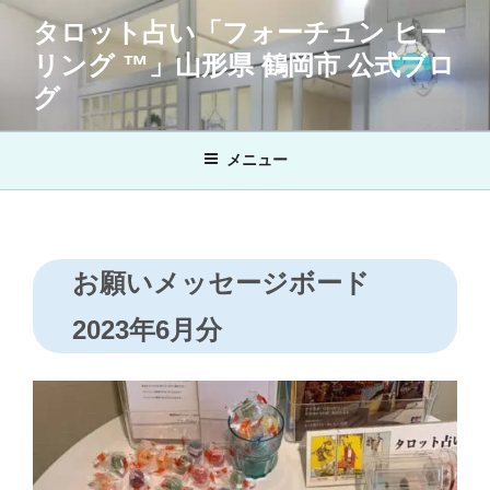
コ
タロット占い「フォーチュン ヒー
ン
リング ™」山形県 鶴岡市 公式ブロ
テ
ン
グ
ツ
へ
メニュー
ス
キ
ッ
プ
お願いメッセージボード
2023年6月分